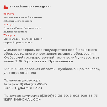
БЛИЖАЙШИЕ ДНИ РОЖДЕНИЯ
9 августа
Казанина Анастасия Евгеньевна
лаборант-исследователь
15 августа
Лихачева Ирина Владимировна
делопроизводитель
17 августа
Бакин Владимир Александрович
старший преподаватель
Филиал федерального государственного бюджетного
образовательного учреждения высшего образования
Кузбасский государственный технический университет
имени Т. Ф. Горбачева в г. Прокопьевске
653039, Кемеровская область - Кузбасс, г. Прокопьевск,
ул. Ноградская, 19а
Приемная директора:
Телефон: 8(3846)62-00-16
KUZSTU@RAMBLER.RU
Приемная комиссия: 8(3846)62-36-90, 8-905-909-53-73
112PRIEM@GMAIL.COM