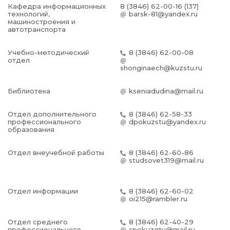
Кафедра информационных
8 (3846) 62-00-16 (137)
технологий,
barsk-81@yandex.ru
машиностроения и
автотранспорта
Учебно-методический
8 (3846) 62-00-08
отдел
shonginaech@kuzstu.ru
Библиотека
kseniadudina@mail.ru
Отдел дополнительного
8 (3846) 62-58-33
профессионального
dpokuzstu@yandex.ru
образования
Отдел внеучебной работы
8 (3846) 62-60-86
studsovet319@mail.ru
Отдел информации
8 (3846) 62-60-02
oi215@rambler.ru
Отдел среднего
8 (3846) 62-40-29
профессионального
spokuzgtu@mail.ru