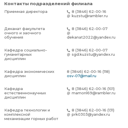
Контакты подразделений филиала
Приемная директора
8 (3846) 62-00-16
kuzstu@rambler.ru
Деканат факультета
8 (3846) 62-00-07
очного и заочного
обучения
dekanat2022@yandex.ru
Кафедра социально-
8 (3846) 62-00-07
гуманитарных
sgd.kuzstu@yandex.ru
дисциплин
Кафедра экономических
8 (3846) 62-00-16 (118)
дисциплин
osv-07@mail.ru
Кафедра
8 (3846) 62-00-16 (101)
естественнонаучных
mamonl69@rambler.ru
дисциплин
Кафедра технологии и
8 (3846) 62-00-16 (131)
комплексной
prk0303@yandex.ru
механизации горных работ