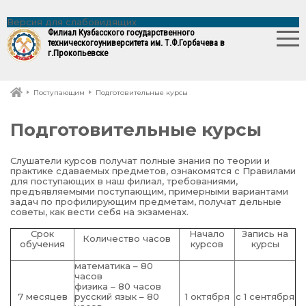
Версия для слабовидящих
Филиал Кузбасского государственного
технического
университета им. Т.Ф.Горбачева в
г.Прокопьевске
Поступающим
Подготовительные курсы
Подготовительные курсы
Слушатели курсов получат полные знания по теории и
практике сдаваемых предметов, ознакомятся с Правилами
для поступающих в наш филиал, требованиями,
предъявляемыми поступающим, примерными вариантами
задач по профилирующим предметам, получат дельные
советы, как вести себя на экзаменах.
Срок
Начало
Запись на
Количество часов
обучения
курсов
курсы
математика – 80
часов
физика – 80 часов
7 месяцев
русский язык – 80
1 октября
с 1 сентября