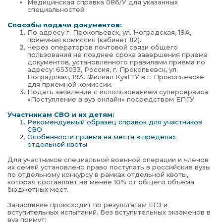
Медицинская справка 086/У для указанных
специальностей
Способы подачи документов:
По адресу г. Прокопьевск, ул. Ноградская, 19А,
приемная комиссия (кабинет 112).
Через операторов почтовой связи общего
пользования не позднее срока завершения приема
документов, установленного правилами приема по
адресу: 653033, Россия, г. Прокопьевск, ул.
Ноградская, 19А. Филиал КузГТУ в г. Прокопьевске
для приемной комиссии.
Подать заявление с использованием суперсервиса
«Поступление в вуз онлайн» посредством ЕПГУ
Участникам СВО и их детям:
Рекомендуемый образец справок для участников
СВО
Особенности приема на места в пределах
отдельной квоты
Для участников специальной военной операции и членов
их семей установлено право поступать в российские вузы
по отдельному конкурсу в рамках отдельной квоты,
которая составляет не менее 10% от общего объема
бюджетных мест.
Зачисление происходит по результатам ЕГЭ и
вступительных испытаний. Без вступительных экзаменов в
вуз примут: