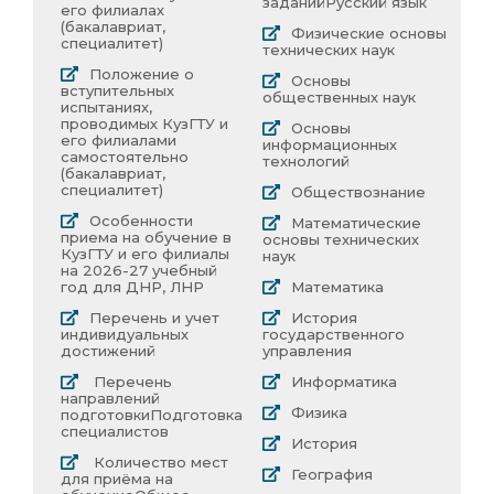
заданий
Русский язык
его филиалах
(бакалавриат,
Физические основы
специалитет)
технических наук
Положение о
Основы
вступительных
общественных наук
испытаниях,
проводимых КузГТУ и
Основы
его филиалами
информационных
самостоятельно
технологий
(бакалавриат,
специалитет)
Обществознание
Особенности
Математические
приема на обучение в
основы технических
КузГТУ и его филиалы
наук
на 2026-27 учебный
год для ДНР, ЛНР
Математика
Перечень и учет
История
индивидуальных
государственного
достижений
управления
Перечень
Информатика
направлений
Физика
подготовки
Подготовка
специалистов
История
Количество мест
География
для приёма на