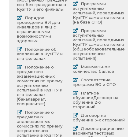
Программы
лиц без гражданства в
вступительных
КузГТУ и его филиалы
испытаний, проводимых
КузГТУ самостоятельно
Порядок
(на базе СПО)
проведения ВИ для
инвалидов и лиц с
Программы
ограниченными
вступительных
возможностями
испытаний, проводимых
здоровья
КузГТУ самостоятельно
(общеобразовательные
Положение об
вступительные
апелляции в КузГТУ и
испытания)
его филиалах
Минимальное
Положение о
количество баллов
предметных
экзаменационных
Соответствие
комиссиях по приему
программ ВО и СПО
вступительных
испытаний в КузГТУ и
Платное
его филиалах
обучение
Договор на
(бакалавриат,
обучение 2-х
специалитет)
сторонний
Положение о
Договор на
предметных
обучение 3-х сторонний
апелляционных
комиссиях по приему
Демонстрационные
вступительных
варианты тестовых
испытаний в КузГТУ и