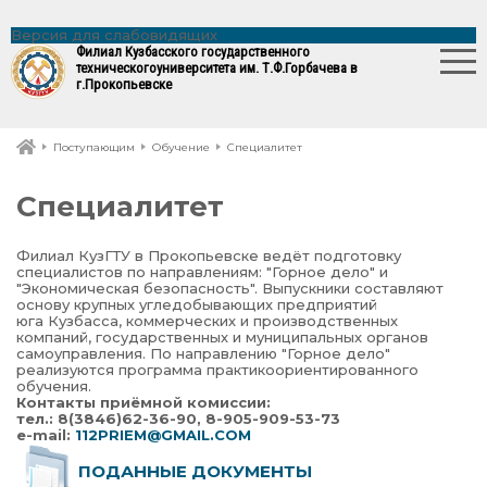
Версия для слабовидящих
Филиал Кузбасского государственного
технического
университета им. Т.Ф.Горбачева в
г.Прокопьевске
Поступающим
Обучение
Специалитет
Специалитет
Филиал КузГТУ в Прокопьевске ведёт подготовку
специалистов по направлениям: "Горное дело" и
"Экономическая безопасность". Выпускники составляют
основу крупных угледобывающих предприятий
юга Кузбасса, коммерческих и производственных
компаний, государственных и муниципальных органов
самоуправления. По направлению "Горное дело"
реализуются программа практикоориентированного
обучения.
Контакты приёмной комиссии:
тел.: 8(3846)62-36-90, 8-905-909-53-73
e-mail:
112PRIEM@GMAIL.COM
ПОДАННЫЕ ДОКУМЕНТЫ