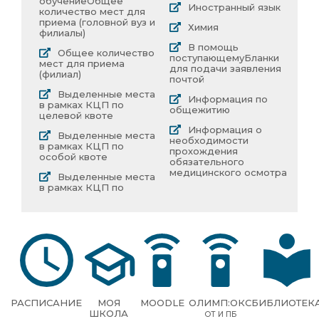
обучение
Общее
Иностранный язык
количество мест для
приема (головной вуз и
Химия
филиалы)
В помощь
Общее количество
поступающему
Бланки
мест для приема
для подачи заявления
(филиал)
почтой
Выделенные места
Информация по
в рамках КЦП по
общежитию
целевой квоте
Информация о
Выделенные места
необходимости
в рамках КЦП по
прохождения
особой квоте
обязательного
медицинского осмотра
Выделенные места
в рамках КЦП по
РАСПИСАНИЕ
МОЯ
MOODLE
ОЛИМП:ОКС
БИБЛИОТЕК
ШКОЛА
ОТ И ПБ