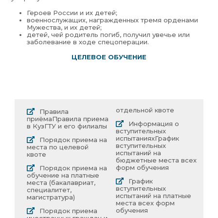
Героев России и их детей;
военнослужащих, награжденных тремя орденами
Мужества, и их детей;
детей, чей родитель погиб, получил увечье или
заболевание в ходе спецоперации.
ЦЕЛЕВОЕ ОБУЧЕНИЕ
отдельной квоте
Правила
приёма
Правила приема
Информация о
в КузГТУ и его филиалы
вступительных
испытаниях
График
Порядок приема на
вступительных
места по целевой
испытаний на
квоте
бюджетные места всех
форм обучения
Порядок приема на
обучение на платные
График
места (бакалавриат,
вступительных
специалитет,
испытаний на платные
магистратура)
места всех форм
обучения
Порядок приема
иностранных граждан и