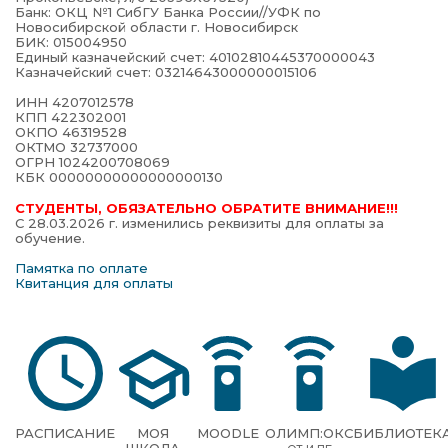
Банк: ОКЦ №1 СибГУ Банка России//УФК по
Новосибирской области г. Новосибирск
БИК: 015004950
Единый казначейский счет: 40102810445370000043
Казначейский счет: 03214643000000015106
ИНН 4207012578
КПП 422302001
ОКПО 46319528
ОКТМО 32737000
ОГРН 1024200708069
КБК 00000000000000000130
СТУДЕНТЫ, ОБЯЗАТЕЛЬНО ОБРАТИТЕ ВНИМАНИЕ!!!
С 28.03.2026 г. изменились реквизиты для оплаты за
обучение.
Памятка по оплате
Квитанция для оплаты
РАСПИСАНИЕ
МОЯ
MOODLE
ОЛИМП:ОКС
БИБЛИОТЕК