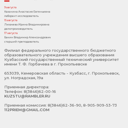
9 августа
Казанина Анастасия Евгеньевна
лаборант-исследователь
15 августа
Лихачева Ирина Владимировна
делопроизводитель
17 августа
Бакин Владимир Александрович
старший преподаватель
Филиал федерального государственного бюджетного
образовательного учреждения высшего образования
Кузбасский государственный технический университет
имени Т. Ф. Горбачева в г. Прокопьевске
653039, Кемеровская область - Кузбасс, г. Прокопьевск,
ул. Ноградская, 19а
Приемная директора:
Телефон: 8(3846)62-00-16
KUZSTU@RAMBLER.RU
Приемная комиссия: 8(3846)62-36-90, 8-905-909-53-73
112PRIEM@GMAIL.COM