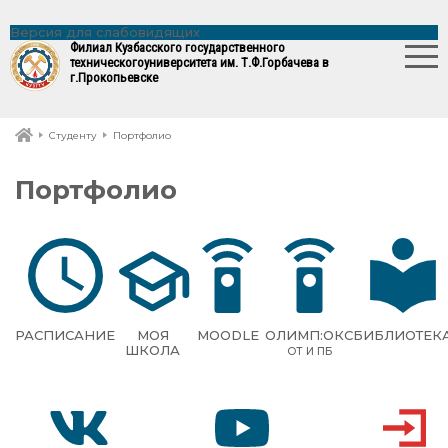
Версия для слабовидящих
Филиал Кузбасского государственного
технического
университета им. Т.Ф.Горбачева в
г.Прокопьевске
Студенту
Портфолио
Портфолио
РАСПИСАНИЕ
МОЯ
MOODLE
ОЛИМП:ОКС
БИБЛИОТЕК
ШКОЛА
ОТ И ПБ