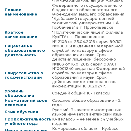
"Политехнический лицей" филиала
Федерального государственного
Полное
бюджетного образовательного
наименование
учреждения высшего образования
"Кузбасский государственный
технический университет им. Т.Ф.
Горбачева" в г. Прокопьевске.
Краткое
"Политехнический лицей" филиала
наименование
КузГТУ в г. Прокопьевске.
№ 2108 от 25.04.2016 серия 90Л01
Лицензия на
№0009151 выданная Федеральной
образовательную
службой по надзору в сфере
деятельность
образования и науки. Срок
действия лицензии: бессрочно
№1163 от 16.01.2015 серия 90А01
№0001240 выданная Федеральной
Свидетельство о
службой по надзору в сфере
гос.регистрации
образования и науки. Срок
действия свидетельства о гос.
аккредитации: 16.01.2027 г.
Уровень
Средний общий: 10-11 классы
образования
Нормативный срок
Среднее общее образование - 2
освоения
года
Русский. В качестве иностранных
Язык обучения
языков изучается английский язык
Продолжительность
10-11 классы – не менее 34 учебных
учебного года
недель
Кемеровская область - Кузбасс,
Место нахождения