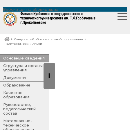
Версия для слабовидящих
Филиал Кузбасского государственного
технического
университета им. Т.Ф.Горбачева в
г.Прокопьевске
Сведения об образовательной организации
Политехнический лицей
Основные сведения
Структура и органы
управления
|||
Документы
Образование
Качество
образования
Руководство,
педагогический
состав
Материально-
техническое
обеспечение и