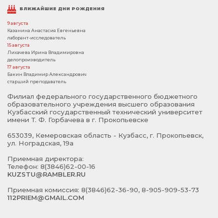
БЛИЖАЙШИЕ ДНИ РОЖДЕНИЯ
9 августа
Казанина Анастасия Евгеньевна
лаборант-исследователь
15 августа
Лихачева Ирина Владимировна
делопроизводитель
17 августа
Бакин Владимир Александрович
старший преподаватель
Филиал федерального государственного бюджетного
образовательного учреждения высшего образования
Кузбасский государственный технический университет
имени Т. Ф. Горбачева в г. Прокопьевске
653039, Кемеровская область - Кузбасс, г. Прокопьевск,
ул. Ноградская, 19а
Приемная директора:
Телефон: 8(3846)62-00-16
KUZSTU@RAMBLER.RU
Приемная комиссия: 8(3846)62-36-90, 8-905-909-53-73
112PRIEM@GMAIL.COM