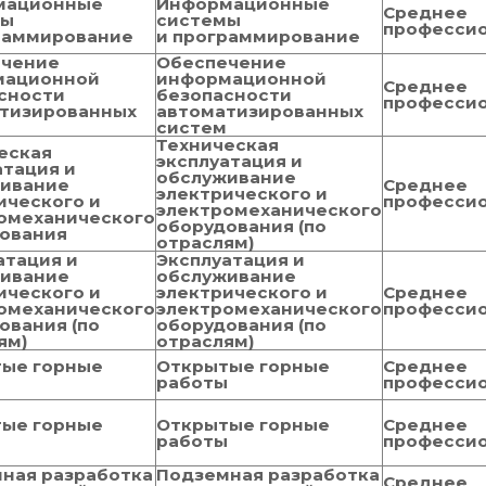
мационные
Информационные
Среднее
мы
системы
професси
раммирование
и программирование
ечение
Обеспечение
мационной
информационной
Среднее
сности
безопасности
професси
тизированных
автоматизированных
м
систем
Техническая
еская
эксплуатация и
атация и
обслуживание
ивание
Среднее
электрического и
ического и
професси
электромеханического
омеханического
оборудования (по
ования
отраслям)
атация и
Эксплуатация и
ивание
обслуживание
ического и
электрического и
Среднее
омеханического
электромеханического
професси
ования (по
оборудования (по
ям)
отраслям)
ые горные
Открытые горные
Среднее
ы
работы
професси
ые горные
Открытые горные
Среднее
ы
работы
професси
ная разработка
Подземная разработка
Среднее