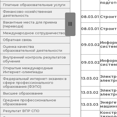
подгот
Платные образовательные услуги
Финансово-хозяйственная
деятельность
08.03.01
Строит
Вакантные места для приема
|||
(перевода)
08.03.01
Строит
Международное сотрудничество
Обратная связь
Инфор
09.03.02
систем
Оценка качества
образовательной деятельности
Внутренний контроль результатов
Инфор
обучения
09.03.02
систем
Открытые международные
Интернет-олимпиады
Электр
13.03.02
Федеральный интернет-экзамен в
электр
сфере профессионального
образования (ФЭПО)
Электр
13.03.02
Высшее образование
электр
Среднее профессиональное
Энерге
образование
13.03.03
машин
Результат ВПР СПО
Констр
технол