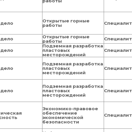
работы
Открытые горные
 дело
Специали
работы
Открытые горные
 дело
Специали
работы
Подземная разработка
 дело
пластовых
Специали
месторождений
Подземная разработка
 дело
пластовых
Специали
месторождений
Подземная разработка
 дело
пластовых
Специали
месторождений
Экономико-правовое
ическая
обеспечение
Специали
сность
экономической
безопасности