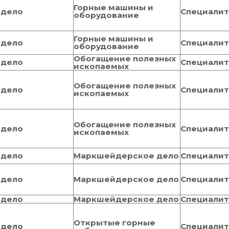
Горные машины и
 дело
Специали
оборудование
Горные машины и
 дело
Специали
оборудование
Обогащение полезных
 дело
Специали
ископаемых
Обогащение полезных
 дело
Специали
ископаемых
Обогащение полезных
 дело
Специали
ископаемых
 дело
Маркшейдерское дело
Специали
 дело
Маркшейдерское дело
Специали
 дело
Маркшейдерское дело
Специали
Открытые горные
 дело
Специали