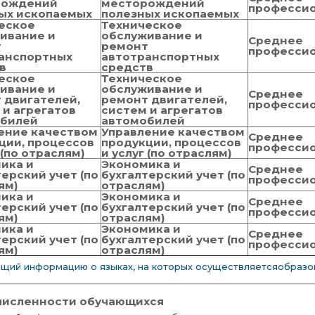
рождений
месторождений
професси
ых ископаемых
полезных ископаемых
еское
Техническое
ивание и
обслуживание и
Среднее
т
ремонт
професси
анспортных
автотранспортных
в
средств
еское
Техническое
ивание и
обслуживание и
Среднее
 двигателей,
ремонт двигателей,
професси
 и агрегатов
систем и агрегатов
обилей
автомобилей
ение качеством
Управление качеством
Среднее
ции, процессов
продукции, процессов
професси
 (по отраслям)
и услуг (по отраслям)
ика и
Экономика и
Среднее
терский учет (по
бухгалтерский учет (по
професси
ям)
отраслям)
ика и
Экономика и
Среднее
терский учет (по
бухгалтерский учет (по
професси
ям)
отраслям)
ика и
Экономика и
Среднее
терский учет (по
бухгалтерский учет (по
професси
ям)
отраслям)
щий информацию о языках, на которых осуществляетсяобразов
численности обучающихся