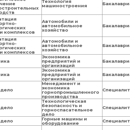
Технология
чение
Бакалаври
машиностроения
остроительных
одств
атация
Автомобили и
ортно-
автомобильное
Бакалаври
огических
хозяйство
и комплексов
атация
Автомобили и
ортно-
автомобильное
Бакалаври
огических
хозяйство
и комплексов
Экономика
мика
предприятий и
Бакалаври
организаций
Экономика
мика
предприятий и
Бакалаври
организаций
Менеджмент и
экономика
 дело
Специали
горнопромышленного
производства
Технологическая
безопасность и
 дело
Специали
горноспасательное
дело
Горные машины и
 дело
Специали
оборудование