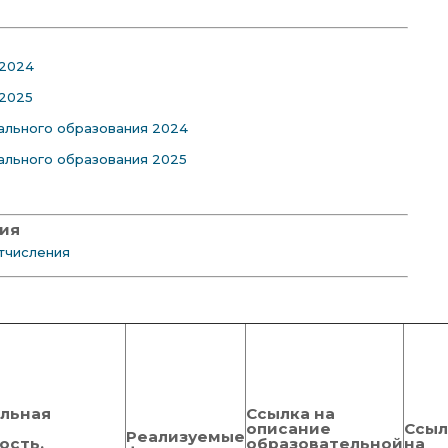
 2024
 2025
ального образования 2024
ального образования 2025
ния
тчисления
льная
Ссылка на
описание
Ссыл
Реализуемые
ость,
образовательной
на