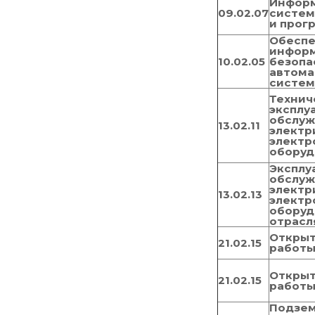
Инфор
09.02.07
систе
и прог
Обесп
инфор
10.02.05
безопа
автома
систе
Технич
эксплу
обслуж
13.02.11
электр
электр
оборуд
Эксплу
обслуж
электр
13.02.13
электр
оборуд
отрасл
Открыт
21.02.15
работ
Открыт
21.02.15
работ
Подзем