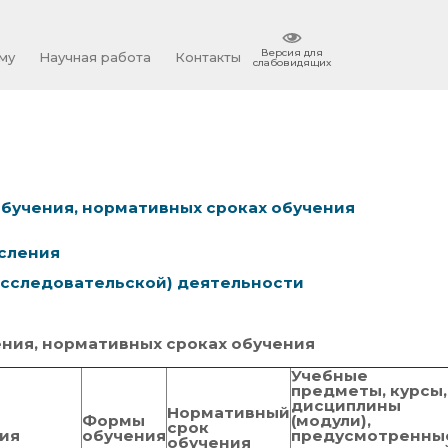
Версия для
му
Научная работа
Контакты
слабовидящих
обучения, нормативных сроках обучения
исления
-исследовательской) деятельности
ения, нормативных сроках обучения
Учебные
предметы, курсы,
дисциплины
Нормативный
Формы
(модули),
срок
ия
обучения
предусмотренны
обучения