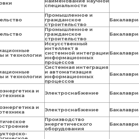
наименование научной
овки
специальности
Промышленное и
ельство
гражданское
Бакалаври
строительство
Промышленное и
ельство
гражданское
Бакалаври
строительство
Искусственный
интеллект в
мационные
системной интеграции
Бакалаври
ы и технологии
информационных
процессов
Системная интеграция
мационные
и автоматизация
Бакалаври
ы и технологии
информационных
процессов
оэнергетика и
Электроснабжение
Бакалаври
отехника
оэнергетика и
Электроснабжение
Бакалаври
отехника
Производство
тическое
энергетического
Бакалаври
остроение
оборудования
укторско-
огическое