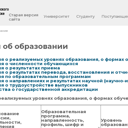
еского
ске
Старая версия
Университет
Студенту
Поступающе
сайта
вание
 об образовании
 о реализуемых уровнях образования, о формах 
я о численности обучающихся
я о результатах приема
 о результатах перевода, восстановления и отч
я по образовательным программам
 о направлениях и результатах научной (научно
я о трудоустройстве выпускников
ства о государственной аккредитации
еализуемых уровнях образования, о формах обуч
Образовательная
нование
программа,
сии,
направленность,
Уровень
льности,
профиль, шифр и
образован
вления