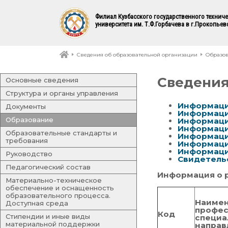
Филиал Кузбасского государственного технич
университета им. Т.Ф.Горбачева в г.Прокопьев
Сведения об образовательной организации
Образо
Сведения
Основные сведения
Структура и органы управления
Информация
Документы
Информаци
Образование
Информаци
Информация
Образовательные стандарты и
Информаци
требования
Информация
Информаци
Руководство
Свидетель
Педагогический состав
Информация о р
Материально-техническое
обеспечение и оснащенность
образовательного процесса.
Наиме
Доступная среда
профес
Код
Стипендии и иные виды
специа
материальной поддержки
напра