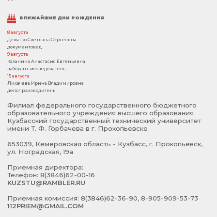
БЛИЖАЙШИЕ ДНИ РОЖДЕНИЯ
8 августа
Девятко Светлана Сергеевна
документовед
9 августа
Казанина Анастасия Евгеньевна
лаборант-исследователь
15 августа
Лихачева Ирина Владимировна
делопроизводитель
Филиал федерального государственного бюджетного
образовательного учреждения высшего образования
Кузбасский государственный технический университет
имени Т. Ф. Горбачева в г. Прокопьевске
653039, Кемеровская область - Кузбасс, г. Прокопьевск,
ул. Ноградская, 19а
Приемная директора:
Телефон: 8(3846)62-00-16
KUZSTU@RAMBLER.RU
Приемная комиссия: 8(3846)62-36-90, 8-905-909-53-73
112PRIEM@GMAIL.COM