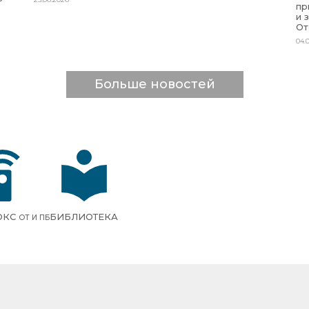
пр
и 
От
04.
Больше новостей
ОКС
БИБЛИОТЕКА
ОТ И ПБ