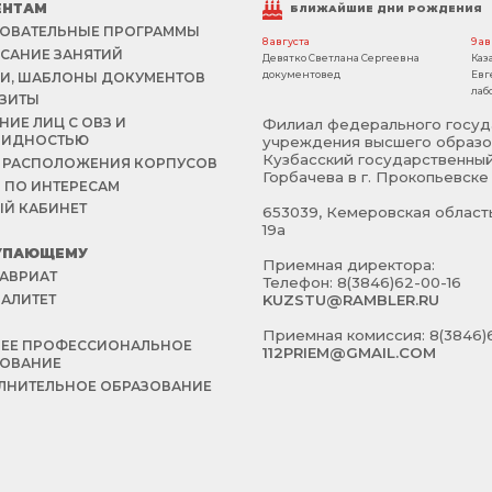
ЕНТАМ
БЛИЖАЙШИЕ ДНИ РОЖДЕНИЯ
ОВАТЕЛЬНЫЕ ПРОГРАММЫ
8 августа
9 а
САНИЕ ЗАНЯТИЙ
Девятко Светлана Сергеевна
Каз
документовед
Евг
И, ШАБЛОНЫ ДОКУМЕНТОВ
лаб
ЗИТЫ
НИЕ ЛИЦ С ОВЗ И
Филиал федерального госуд
ЛИДНОСТЬЮ
учреждения высшего образо
Кузбасский государственный
 РАСПОЛОЖЕНИЯ КОРПУСОВ
Горбачева в г. Прокопьевске
 ПО ИНТЕРЕСАМ
Й КАБИНЕТ
653039, Кемеровская область 
19а
УПАЮЩЕМУ
Приемная директора:
АВРИАТ
Телефон: 8(3846)62-00-16
АЛИТЕТ
KUZSTU@RAMBLER.RU
Й
Приемная комиссия: 8(3846)6
НЕЕ ПРОФЕССИОНАЛЬНОЕ
112PRIEM@GMAIL.COM
ЗОВАНИЕ
НИТЕЛЬНОЕ ОБРАЗОВАНИЕ