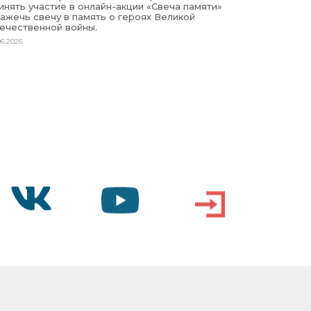
инять участие в онлайн-акции «Свеча памяти»
зажечь свечу в память о героях Великой
ечественной войны.
06.2026
VK
YOUTUBE
ВХОД