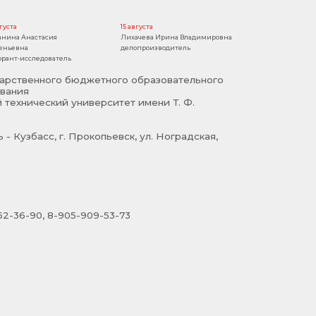
вгуста
15 августа
анина Анастасия
Лихачева Ирина Владимировна
еньевна
делопроизводитель
орант-исследователь
арственного бюджетного образовательного
вания
 технический университет имени Т. Ф.
- Кузбасс, г. Прокопьевск, ул. Ноградская,
2-36-90, 8-905-909-53-73