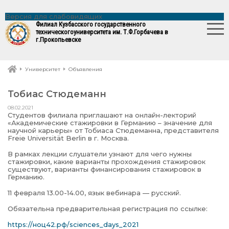
Версия для слабовидящих
Филиал Кузбасского государственного
технического
университета им. Т.Ф.Горбачева в
г.Прокопьевске
Университет
Объявления
Тобиас Стюдеманн
08.02.2021
Студентов филиала приглашают на онлайн-лекторий
«Академические стажировки в Германию – значение для
научной карьеры» от Тобиаса Стюдеманна, представителя
Freie Universität Berlin в г. Москва.
В рамках лекции слушатели узнают для чего нужны
стажировки, какие варианты прохождения стажировок
существуют, варианты финансирования стажировок в
Германию.
11 февраля 13.00-14.00, язык вебинара — русский.
Обязательна предварительная регистрация по ссылке:
https://ноц42.рф/sciences_days_2021