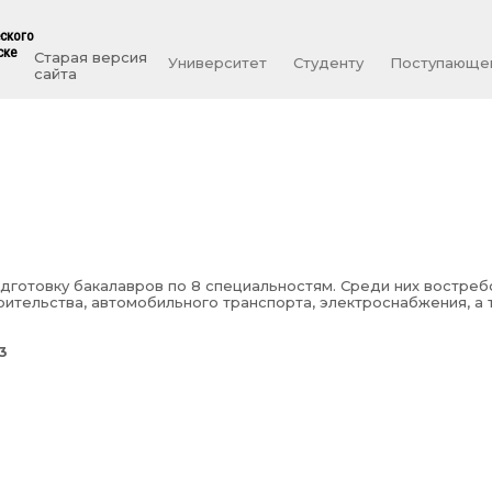
еского
ске
Старая версия
Университет
Студенту
Поступающе
сайта
дготовку бакалавров по 8 специальностям. Среди них востре
ительства, автомобильного транспорта, электроснабжения, а 
3