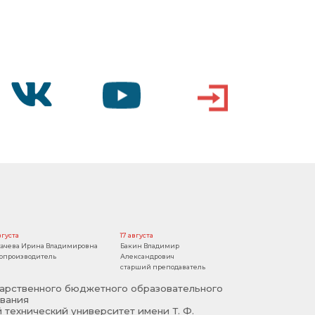
VK
YOUTUBE
ВХОД
вгуста
17 августа
ачева Ирина Владимировна
Бакин Владимир
опроизводитель
Александрович
старший преподаватель
арственного бюджетного образовательного
вания
 технический университет имени Т. Ф.