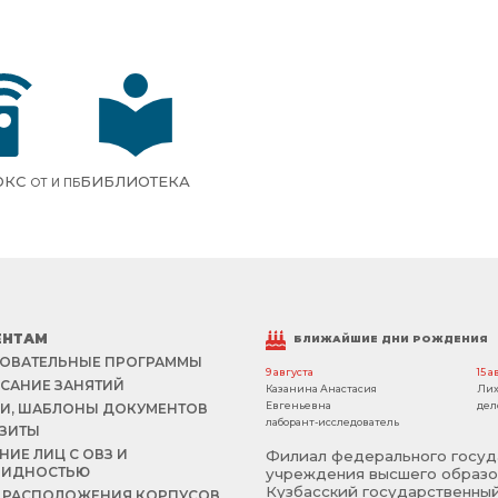
ОКС
БИБЛИОТЕКА
ОТ И ПБ
ЕНТАМ
БЛИЖАЙШИЕ ДНИ РОЖДЕНИЯ
ОВАТЕЛЬНЫЕ ПРОГРАММЫ
9 августа
15 а
САНИЕ ЗАНЯТИЙ
Казанина Анастасия
Лих
Евгеньевна
дел
И, ШАБЛОНЫ ДОКУМЕНТОВ
лаборант-исследователь
ЗИТЫ
НИЕ ЛИЦ С ОВЗ И
Филиал федерального госуд
ЛИДНОСТЬЮ
учреждения высшего образо
Кузбасский государственный
 РАСПОЛОЖЕНИЯ КОРПУСОВ