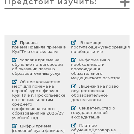
Предстоит изучить:
Правила
В помощь
приема
Правила приема в
поступающему
Информация
КузГТУ и его филиалы
по общежитию
Условия приема на
Информация о
обучение по договорам
необходимости
об оказании платных
прохождения
образовательных услуг
обязательного
медицинского осмотра
Общее количество
мест для приема на
Лицензия на право
первый курс в филиал
осуществления
КузГТУ в г. Прокопьевске
образовательной
по специальностям
деятельности
среднего
Свидетельство о
профессионального
государственной
образования на 2026/27
аккредитации
учебный год
Платное
Цифры приема
обучение
Договор на
(головной вуз и филиалы)