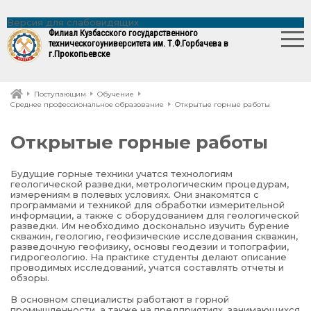
Версия для слабовидящих
Филиал Кузбасского государственного
технического
университета им. Т.Ф.Горбачева в
г.Прокопьевске
Поступающим
Обучение
Среднее профессиональное образование
Открытые горные работы
Открытые горные работы
Будущие горные техники учатся технологиям
геологической разведки, метрологическим процедурам,
измерениям в полевых условиях. Они знакомятся с
программами и техникой для обработки измерительной
информации, а также с оборудованием для геологической
разведки. Им необходимо досконально изучить бурение
скважин, геологию, геофизические исследования скважин,
разведочную геофизику, основы геодезии и топографии,
гидрогеологию. На практике студенты делают описание
проводимых исследований, учатся составлять отчеты и
обзоры.
В основном специалисты работают в горной
промышленности, а также на предприятиях, занимающихся