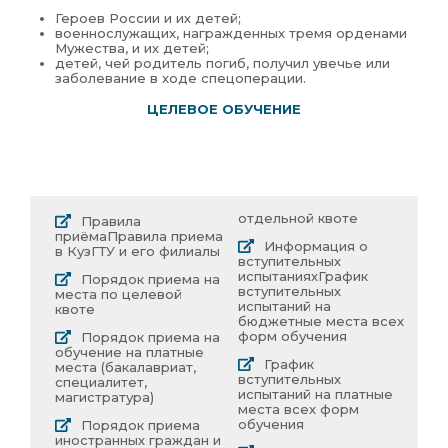
Героев России и их детей;
военнослужащих, награжденных тремя орденами
Мужества, и их детей;
детей, чей родитель погиб, получил увечье или
заболевание в ходе спецоперации.
ЦЕЛЕВОЕ ОБУЧЕНИЕ
отдельной квоте
Правила
приёма
Правила приема
Информация о
в КузГТУ и его филиалы
вступительных
испытаниях
График
Порядок приема на
вступительных
места по целевой
испытаний на
квоте
бюджетные места всех
форм обучения
Порядок приема на
обучение на платные
График
места (бакалавриат,
вступительных
специалитет,
испытаний на платные
магистратура)
места всех форм
обучения
Порядок приема
иностранных граждан и