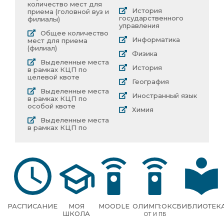
количество мест для
История
приема (головной вуз и
государственного
филиалы)
управления
Общее количество
Информатика
мест для приема
(филиал)
Физика
Выделенные места
История
в рамках КЦП по
целевой квоте
География
Выделенные места
Иностранный язык
в рамках КЦП по
особой квоте
Химия
Выделенные места
в рамках КЦП по
РАСПИСАНИЕ
МОЯ
MOODLE
ОЛИМП:ОКС
БИБЛИОТЕК
ШКОЛА
ОТ И ПБ