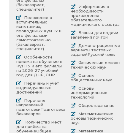
его филиалах
(бакалавриат,
Информация о
специалитет)
необходимости
прохождения
Положение о
обязательного
вступительных
медицинского осмотра
испытаниях,
проводимых КузГТУ и
Бланки для подачи
его филиалами
заявления почтой
самостоятельно
(бакалавриат,
Демонстрационные
специалитет)
варианты тестовых
заданий
Русский язык
Особенности
приема на обучение в
Физические основы
КузГТУ и его филиалы
технических наук
на 2026-27 учебный
год для ДНР, ЛНР
Основы
общественных наук
Перечень и учет
индивидуальных
Основы
достижений
информационных
технологий
Перечень
направлений
Обществознание
подготовки
Подготовка
бакалавров
Математические
основы технических
Количество мест
наук
для приёма на
обучение
Общее
Математика