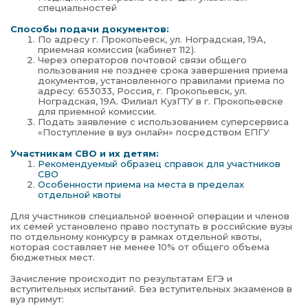
специальностей
Способы подачи документов:
По адресу г. Прокопьевск, ул. Ноградская, 19А,
приемная комиссия (кабинет 112).
Через операторов почтовой связи общего
пользования не позднее срока завершения приема
документов, установленного правилами приема по
адресу: 653033, Россия, г. Прокопьевск, ул.
Ноградская, 19А. Филиал КузГТУ в г. Прокопьевске
для приемной комиссии.
Подать заявление с использованием суперсервиса
«Поступление в вуз онлайн» посредством ЕПГУ
Участникам СВО и их детям:
Рекомендуемый образец справок для участников
СВО
Особенности приема на места в пределах
отдельной квоты
Для участников специальной военной операции и членов
их семей установлено право поступать в российские вузы
по отдельному конкурсу в рамках отдельной квоты,
которая составляет не менее 10% от общего объема
бюджетных мест.
Зачисление происходит по результатам ЕГЭ и
вступительных испытаний. Без вступительных экзаменов в
вуз примут: