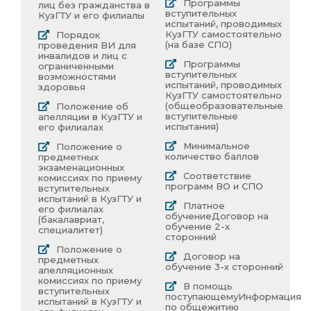
Программы
лиц без гражданства в
вступительных
КузГТУ и его филиалы
испытаний, проводимых
КузГТУ самостоятельно
Порядок
(на базе СПО)
проведения ВИ для
инвалидов и лиц с
Программы
ограниченными
вступительных
возможностями
испытаний, проводимых
здоровья
КузГТУ самостоятельно
(общеобразовательные
Положение об
вступительные
апелляции в КузГТУ и
испытания)
его филиалах
Минимальное
Положение о
количество баллов
предметных
экзаменационных
Соответствие
комиссиях по приему
программ ВО и СПО
вступительных
испытаний в КузГТУ и
Платное
его филиалах
обучение
Договор на
(бакалавриат,
обучение 2-х
специалитет)
сторонний
Положение о
Договор на
предметных
обучение 3-х сторонний
апелляционных
комиссиях по приему
В помощь
вступительных
поступающему
Информация
испытаний в КузГТУ и
по общежитию