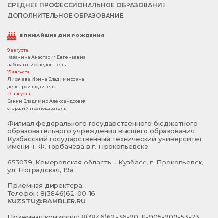
СРЕДНЕЕ ПРОФЕССИОНАЛЬНОЕ ОБРАЗОВАНИЕ
ДОПОЛНИТЕЛЬНОЕ ОБРАЗОВАНИЕ
БЛИЖАЙШИЕ ДНИ РОЖДЕНИЯ
9 августа
Казанина Анастасия Евгеньевна
лаборант-исследователь
15 августа
Лихачева Ирина Владимировна
делопроизводитель
17 августа
Бакин Владимир Александрович
старший преподаватель
Филиал федерального государственного бюджетного
образовательного учреждения высшего образования
Кузбасский государственный технический университет
имени Т. Ф. Горбачева в г. Прокопьевске
653039, Кемеровская область - Кузбасс, г. Прокопьевск,
ул. Ноградская, 19а
Приемная директора:
Телефон: 8(3846)62-00-16
KUZSTU@RAMBLER.RU
Приемная комиссия: 8(3846)62-36-90, 8-905-909-53-73