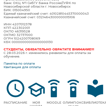
Банк: ОКЦ №1 СибГУ Банка России//УФК по
Новосибирской области г. Новосибирск
БИК: 015004950
Единый казначейский счет: 40102810445370000043
Казначейский счет: 03214643000000015106
ИНН 4207012578
КПП 422302001
ОКПО 46319528
ОКТМО 32737000
ОГРН 1024200708069
КБК 00000000000000000130
СТУДЕНТЫ, ОБЯЗАТЕЛЬНО ОБРАТИТЕ ВНИМАНИЕ!!!
С 28.03.2026 г. изменились реквизиты для оплаты за
обучение.
Памятка по оплате
Квитанция для оплаты
РАСПИСАНИЕ
МОЯ
MOODLE
ОЛИМП:ОКС
БИБЛИОТЕК