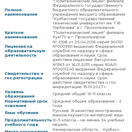
"Политехнический лицей" филиала
Федерального государственного
Полное
бюджетного образовательного
наименование
учреждения высшего образования
"Кузбасский государственный
технический университет им. Т.Ф.
Горбачева" в г. Прокопьевске.
Краткое
"Политехнический лицей" филиала
наименование
КузГТУ в г. Прокопьевске.
№ 2108 от 25.04.2016 серия 90Л01
Лицензия на
№0009151 выданная Федеральной
образовательную
службой по надзору в сфере
деятельность
образования и науки. Срок
действия лицензии: бессрочно
№1163 от 16.01.2015 серия 90А01
№0001240 выданная Федеральной
Свидетельство о
службой по надзору в сфере
гос.регистрации
образования и науки. Срок
действия свидетельства о гос.
аккредитации: 16.01.2027 г.
Уровень
Средний общий: 10-11 классы
образования
Нормативный срок
Среднее общее образование - 2
освоения
года
Русский. В качестве иностранных
Язык обучения
языков изучается английский язык
Продолжительность
10-11 классы – не менее 34 учебных
учебного года
недель
Кемеровская область - Кузбасс,
Место нахождения