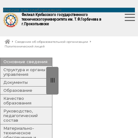
Версия для слабовидящих
Филиал Кузбасского государственного
технического
университета им. Т.Ф.Горбачева в
г.Прокопьевске
Сведения об образовательной организации
Политехнический лицей
Основные сведения
Структура и органы
управления
|||
Документы
Образование
Качество
образования
Руководство,
педагогический
состав
Материально-
техническое
обеспечение и