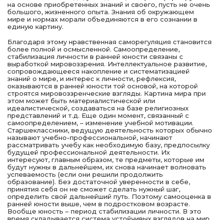
на основе приобретенных знаний и своего, пусть не очень
большого, жизненного опыта. Знания об окружающем
мире и нормах морали объединяются в его сознании в
единую картину.
Благодаря этому нравственная саморегуляция становится
более полной и осмысленной. Самоопределение,
стабилизация личности в ранней юности связаны с
выработкой мировоззрения. Интеллектуальное развитие,
сопровождающееся накопление и систематизацией
знаний о мире, и интерес к личности, рефлексия,
оказываются в ранней юности той основой, на которой
строятся мировоззренческие взгляды. Картина мира при
этом может быть материалистической или
идеалистической, создаваться на базе религиозных
представлений и т.д. Еще один момент, связанный с
самоопределением, – изменение учебной мотивации.
Старшеклассники, ведущую деятельность которых обычно
называют учебно-профессиональной, начинают
рассматривать учебу как необходимую базу, предпосылку
будущей профессиональной деятельности. Их
интересуют, главным образом, те предметы, которые им
будут нужны в дальнейшем, их снова начинает волновать
успеваемость (если они решили продолжить
образование). Без достаточной уверенности в себе,
принятия себя он не сможет сделать нужный шаг,
определить свой дальнейший путь. Поэтому самооценка в
ранней юности выше, чем в подростковом возрасте.
Вообще юность – период стабилизации личности. В это
время складывается система устойчивых взглядов на мир