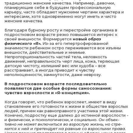
традиционно женские качества. На­пример, девочки,
планирующие себе в будущем профес­сиональную
карьеру, часто обладают мужскими чертами характера и
интересами, хотя одновременно могут иметь и чисто
женские качества.
Благодаря бурному росту и перестройке организма в
подростковом возрасте резко повышается интерес к
своей внешности. Формируется
новый
образ
физического «Я».
Из-за его гипертрофированной
значимости ребенком остро переживаются все изъяны
внешности, действительные и мнимые.
Непропорциональность частей тела, неловкость
движений, неправильность черт лица, кожа, теряющая
детскую чистоту, излишний вес или худоба – все
расстраивает, а иногда приводит к чувству
неполноценности, зам­кнутости, даже неврозу.
В подростковом возрасте последовательно
появляются две особые формы самосознания:
чувство взрослости и «Я-концепция».
Когда говорят, что ребенок взрослеет, имеют в виду
становление его готовности к жизни в обществе взрослых
людей, причем как равноправного участника этой жизни.
Конечно, подростку еще далеко до истинной взрослости -
и физически, и психологически, и социально.
Он объек­
тивно не может включиться во взрослую жизнь, но стре­
мится к ней и претендует на равные со взрослыми права
.