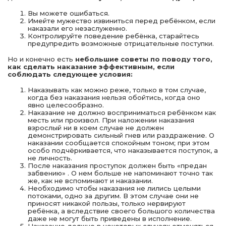
Вы можете ошибаться.
Имейте мужество извиниться перед ребёнком, если
наказали его незаслуженно.
Контролируйте поведение ребёнка, старайтесь
предупредить возможные отрицательные поступки.
Но и конечно есть
небольшие советы по поводу того,
как сделать наказание эффективным, если
соблюдать следующее условия:
Наказывать как можно реже, только в том случае,
когда без наказания нельзя обойтись, когда оно
явно целесообразно.
Наказание не должно восприниматься ребёнком как
месть или произвол. При наложении наказания
взрослый ни в коем случае не должен
демонстрировать сильный гнев или раздражение. О
наказании сообщается спокойным тоном; при этом
особо подчёркивается, что наказывается поступок, а
не личность.
После наказания проступок должен быть «предан
забвению» . О нем больше не напоминают точно так
же, как не вспоминают и наказании.
Необходимо чтобы наказания не лились целыми
потоками, одно за другим. В этом случае они не
приносят никакой пользы, только нервируют
ребёнка, а вследствие своего большого количества
даже не могут быть приведены в исполнение.