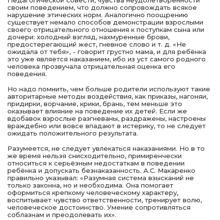
Педагогической совести, чувства неудолетворённости
своим поведением, что должно сопровождать всякое
нарушение этических норм. Аналогично поощрению
существует немало способов демонстрации взрослыми
своего отрицательного отношения к поступкам сына или
дочери: холодный взгляд, нахмуренные брови,
предостерегающий жест, гневное слово и т. д. «Не
ожидала от тебя», - говорит грустно мама, и для ребёнка
это уже является наказанием, ибо из уст самого родного
человека прозвучала отрицательная оценка его
поведения.
Но надо помнить, чем больше родители используют такие
авторитарные методы воздействия, как приказы, нагоняи,
придирки, ворчание, крики, брань, тем меньше это
оказывает влияние на поведение их детей. Если же
вдобавок взрослые разгневаны, раздражены, настроены
враждебно или вовсе впадают в истерику, то не следует
ожидать положительного результата.
Разумеется, не следует увлекаться наказаниями. Но в то
же время нельзя снисходительно, примиренчески
относиться к серьёзным недостаткам в поведении
ребёнка и допускать безнаказанность. А.С. Макаренко
правильно указывал: «Разумная система взысканий не
только законна, но и необходима. Она помогает
оформиться крепкому человеческому характеру,
воспитывает чувство ответственности, тренирует волю,
человеческое достоинство. Умение сопротивляться
соблазнам и преодолевать их».