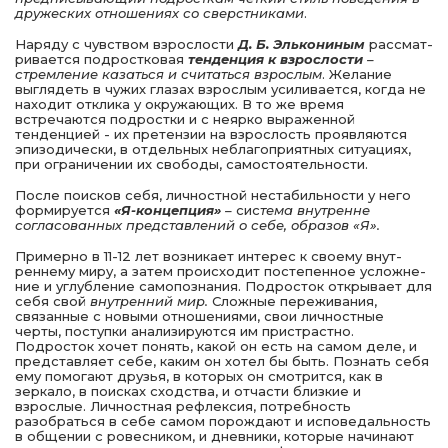
дружеских отношениях со свер­стниками
.
Наряду с чувством взрослости
Д. Б. Элькониным
рассмат­
ривается подростковая
тенденция к взрослости
–
стремле­ние казаться и считаться взрослым
. Желание
выглядеть в чужих глазах взрослым усиливается, когда не
находит от­клика у окружающих. В то же время
встречаются подростки и с неярко выраженной
тенденцией - их претензии на взрослость проявляются
эпизодически, в отдельных небла­гоприятных ситуациях,
при ограничении их свободы, самостоятельности.
После поисков себя, лич­ностной нестабильности у него
формируется
«Я-концепция»
–
сис
тема внутренне
согласованных представлений о себе, образов «Я».
Примерно в 11-12 лет возникает интерес к своему внут­
реннему миру, а затем происходит постепенное усложне­
ние и углубление самопознания. Подросток открывает для
себя свой
внутренний мир.
Сложные переживания,
связан­ные с новыми отношениями, свои личностные
черты, поступки анализируются им пристрастно.
Подросток хочет понять, какой он есть на самом деле, и
представляет себе, каким он хотел бы быть. Познать себя
ему помогают дру­зья, в которых он смотрится, как в
зеркало, в поисках сход­ства, и отчасти близкие и
взрослые. Личностная рефлек­сия, потребность
разобраться в себе самом порождают и исповедальность
в общении с ровесником, и дневники, которые начинают