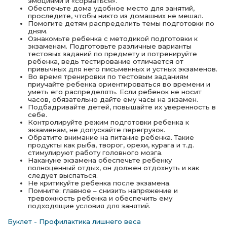
эмоциями и «сорваться».
Обеспечьте дома удобное место для занятий,
проследите, чтобы никто из домашних не мешал.
Помогите детям распределить темы подготовки по
дням.
Ознакомьте ребенка с методикой подготовки к
экзаменам. Подготовьте различные варианты
тестовых заданий по предмету и потренируйте
ребенка, ведь тестирование отличается от
привычных для него письменных и устных экзаменов.
Во время тренировки по тестовым заданиям
приучайте ребенка ориентироваться во времени и
уметь его распределять. Если ребенок не носит
часов, обязательно дайте ему часы на экзамен.
Подбадривайте детей, повышайте их уверенность в
себе.
Контролируйте режим подготовки ребенка к
экзаменам, не допускайте перегрузок.
Обратите внимание на питание ребенка. Такие
продукты как рыба, творог, орехи, курага и т.д.
стимулируют работу головного мозга.
Накануне экзамена обеспечьте ребенку
полноценный отдых, он должен отдохнуть и как
следует выспаться.
Не критикуйте ребенка после экзамена.
Помните: главное – снизить напряжение и
тревожность ребенка и обеспечить ему
подходящие условия для занятий.
Буклет - Профилактика лишнего веса