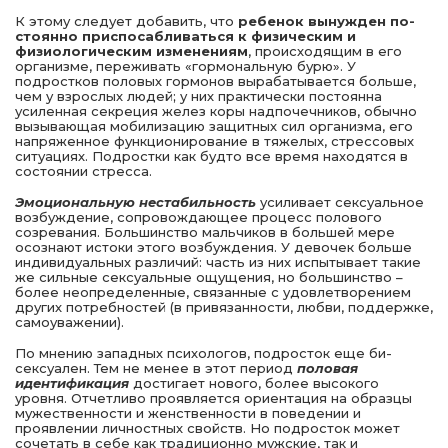
К этому следует добавить, что
ребенок вынужден по­
стоянно приспосабливаться к физическим и
физиологи­ческим изменениям
, происходящим в его
организме, пе­реживать «гормональную бурю». У
подростков половых гор­монов вырабатывается больше,
чем у взрослых людей; у них практически постоянна
усиленная секреция желез коры надпочечников, обычно
вызывающая мобилизацию защит­ных сил организма, его
напряженное функционирование в тяжелых, стрессовых
ситуациях. Подростки как будто все время находятся в
состоянии стресса.
Эмоциональную нестабильность
усилива­ет сексуальное
возбуждение, сопровождающее процесс полового
созревания. Большинство мальчиков в большей мере
осознают истоки этого возбуждения. У девочек боль­ше
индивидуальных различий: часть из них испытывает такие
же сильные сексуальные ощущения, но большин­ство –
более неопределенные, связанные с удовлетворе­нием
других потребностей (в привязанности, любви, под­держке,
самоуважении).
По мнению западных психологов, подросток еще би­
сексуален. Тем не менее в этот период
половая
идентифика­ция
достигает нового, более высокого
уровня. Отчетливо проявляется ориентация на образцы
мужественности и женственности в поведении и
проявлении личностных свойств. Но подросток может
сочетать в себе как традици­онно мужские, так и