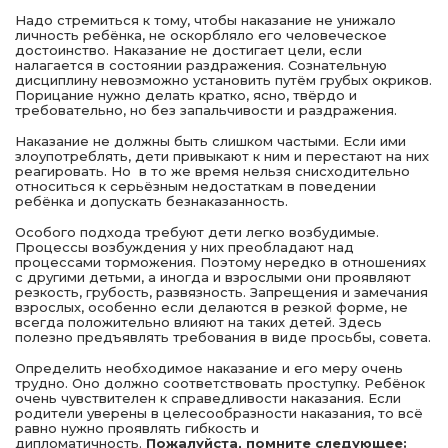
Надо стремиться к тому, чтобы наказание не унижало
личность ребёнка, не оскорбляло его человеческое
достоинство. Наказание не достигает цели, если
налагается в состоянии раздражения. Сознательную
дисциплину невозможно установить путём грубых окриков.
Порицание нужно делать кратко, ясно, твёрдо и
требовательно, но без запальчивости и раздражения.
Наказание не должны быть слишком частыми. Если ими
злоупотреблять, дети привыкают к ним и перестают на них
реагировать. Но в то же время нельзя снисходительно
относиться к серьёзным недостаткам в поведении
ребёнка и допускать безнаказанность.
Особого подхода требуют дети легко возбудимые.
Процессы возбуждения у них преобладают над
процессами торможения. Поэтому нередко в отношениях
с другими детьми, а иногда и взрослыми они проявляют
резкость, грубость, развязность. Запрещения и замечания
взрослых, особенно если делаются в резкой форме, не
всегда положительно влияют на таких детей. Здесь
полезно предъявлять требования в виде просьбы, совета.
Определить необходимое наказание и его меру очень
трудно. Оно должно соответствовать проступку. Ребёнок
очень чувствителен к справедливости наказания. Если
родители уверены в целесообразности наказания, то всё
равно нужно проявлять гибкость и
дипломатичность.
Пожалуйста, помните следующее: