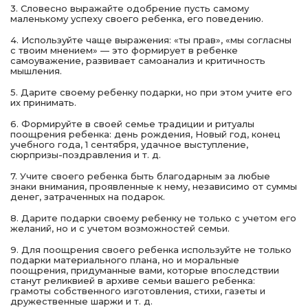
3. Словесно выражайте одобрение пусть самому
маленькому успеху своего ребенка, его поведению.
4. Используйте чаще выражения: «ты прав», «мы согласны
с твоим мнением» — это формирует в ребенке
самоуважение, развивает самоанализ и критичность
мышления.
5. Дарите своему ребенку подарки, но при этом учите его
их принимать.
6. Формируйте в своей семье традиции и ритуалы
поощрения ребенка: день рождения, Новый год, конец
учебного года, 1 сентября, удачное выступление,
сюрпризы-поздравления и т. д.
7. Учите своего ребенка быть благодарным за любые
знаки внимания, проявленные к нему, независимо от суммы
денег, затраченных на подарок.
8. Дарите подарки своему ребенку не только с учетом его
желаний, но и с учетом возможностей семьи.
9. Для поощрения своего ребенка используйте не только
подарки материального плана, но и моральные
поощрения, придуманные вами, которые впоследствии
станут реликвией в архиве семьи вашего ребенка:
грамоты собственного изготовления, стихи, газеты и
дружественные шаржи и т. д.