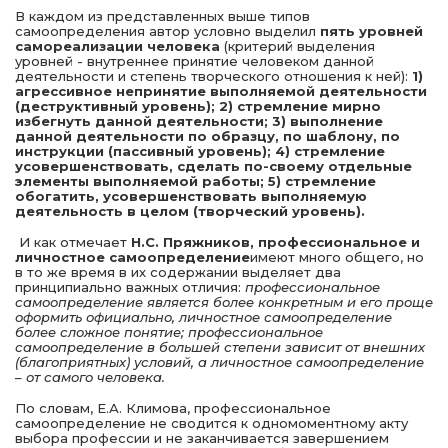
В каждом из представленных выше типов
самоопределения автор условно выделил
пять уровней
самореализации человека
(критерий выделения
уровней - внутреннее принятие человеком данной
деятельности и степень творческого отношения к ней):
1)
агрессивное непринятие выполняемой деятельности
(деструктивный уровень); 2) стремление мирно
избегнуть данной деятельности; 3) выполнение
данной деятельности по образцу, по шаблону, по
инструкции (пассивный уровень); 4) стремление
усовершенствовать, сделать по-своему отдельные
элементы выполняемой работы; 5) стремление
обогатить, усовершенствовать выполняемую
деятельность в целом (творческий уровень).
И как отмечает
Н.С. Пряжников, профессиональное и
личностное самоопределение
имеют много общего, но
в то же время в их содержании выделяет два
принципиально важных отличия:
профессиональное
самоопределение является более конкретным и его проще
оформить официально, личностное самоопределение
более сложное понятие; профессиональное
самоопределение в большей степени зависит от внешних
(благоприятных) условий, а личностное самоопределение
– от самого человека.
По словам, Е.А. Климова, профессиональное
самоопределение не сводится к одномоментному акту
выбора профессии и не заканчивается завершением