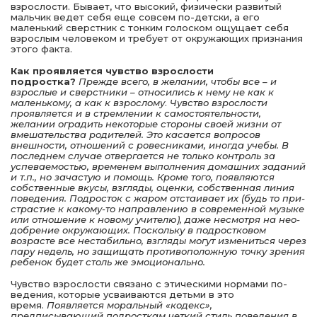
взрослости. Бывает, что высокий, физически развитый
мальчик ведет себя еще совсем по-детски, а его
маленький сверстник с тонким голоском ощущает себя
взрослым человеком и тре­бует от окружающих признания
этого факта.
Как проявляется чувство взрослости
подростка?
Преж­де всего, в желании, чтобы все – и
взрослые и сверстни­ки – относились к нему не как к
маленькому, а как к взрос­лому
.
Чувство взрослости
проявляется и в стремлении к самостоятельности,
желании оградить некоторые сторо­ны своей жизни от
вмешательства родителей.
Это касается вопросов
внешности, отношений с ровесниками, иногда учебы. В
последнем случае отвергается не только контроль за
успеваемостью, временем выполнения домашних зада­ний
и т.п., но зачастую и помощь. Кроме того, появляются
собственные вкусы, взгляды, оценки, собственная линия
поведения. Подросток с жаром отстаивает их (будь то при­
страстие к какому-то направлению в современной музыке
или отношение к новому учителю), даже несмотря на нео­
добрение окружающих. Поскольку в подростковом
возрас­те все нестабильно, взгляды могут измениться через
пару недель, но защищать противоположную точку зрения
ре­бенок будет столь же эмоционально.
Чувство взрослости связано с этическими нормами по­
ведения, которые усваиваются детьми в это
время.
Появля­ется моральный «кодекс»,
предписывающий подросткам четкий стиль поведения в