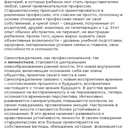
фантазий, в которых ребенок мог стать представителем
любой, самой привлекательной профессии.
Старшекласснику приходится ориентироваться в
различных профессиях, что совсем не просто, поскольку в
основе отношения к профессиям лежит не свой
собственный, а чужой опыт – сведения, полученные от
родителей, друзей, знакомых, из телепередач и т.д. Этот
опыт обычно абстрактен, не пережит, не выстрадан
ребенком. Кроме того, нужно верно оценить свои
объективные возможности – уровень учебной подготовки,
здоровье, материальные условия семьи и, главное, свои
способности и склонности.
Самоопределение, как профессиональное, так
и
личностное
, становится центральным
новообразованием ранней юности. Это новая внутренняя
позиция, включающая осознание себя как члена
общества, принятие своего места в нем.
Самоопределение связано с новым восприятием времени
– соотнесением прошлого и будущего, восприятием
настоящего с точки зрения будущего. В детстве время
осознанно не воспринималось и не переживалось, теперь
осознается временная перспектива. Интенсивно
развивается саморегуляция, повышается контроль за
своим поведением, проявлением эмоций. Настроение в
ранней юности становится более устойчивым и
осознанным. В это время начинает развиваться и
нравственная устойчивость личности. В своем поведении
старшеклассник все больше ориентируется на
собственные взгляды, убеждения, которые формируются