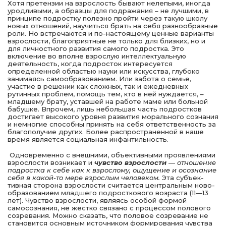
Хотя претензии на взрослость бывают нелепыми, иног­да
уродливыми, а образцы для подражания – не лучши­ми, в
принципе подростку полезно пройти через такую школу
новых отношений, научиться брать на себя разно­образные
роли. Но встречаются и по-настоящему ценные варианты
взрослости, благоприятные не только для близ­ких, но и
для личностного развития самого подростка. Это
включение во вполне взрослую интеллектуальную
деятель­ность, когда подросток интересуется
определенной облас­тью науки или искусства, глубоко
занимаясь самообразо­ванием. Или забота о семье,
участие в решении как слож­ных, так и ежедневных
рутинных проблем, помощь тем, кто в ней нуждается, –
младшему брату, уставшей на ра­боте маме или больной
бабушке. Впрочем, лишь неболь­шая часть подростков
достигает высокого уровня развития морального сознания
и немногие способны принять на себя ответственность за
благополучие других. Более распростра­ненной в наше
время является социальная инфантильность.
Одновременно с внешними, объективными проявлени­ями
взрослости возникает и
чувство взрослости
— отно­шение
подростка к себе как к взрослому, ощущение и осоз­нание
себя в какой-то мере взрослым человеком.
Эта субъек­
тивная сторона взрослости считается центральным ново­
образованием младшего подросткового возраста (11—13
лет). Чувство взрослости, являясь особой формой
самосозна­ния, не жестко связано с процессом полового
созревания. Можно сказать, что половое созревание не
становится ос­новным источником формирования чувства