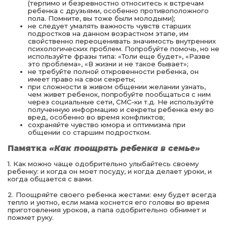
(терпимо и безревностно относитесь к встречам
ребенка с друзьями, особенно противоположного
пола. Помните, вы тоже были молодыми);
не следует умалять важность чувств старших
подростков на данном возрастном этапе, им
свойственно переоценивать значимость внутренних
психологических проблем. Попробуйте помочь, но не
используйте фразы типа: «Толи еще будет», «Разве
это проблема», «В жизни и не такое бывает»;
не требуйте полной откровенности ребенка, он
имеет право на свои секреты;
при сложности в живом общении желании узнать,
чем живет ребенок, попробуйте пообщаться с ним
через социальные сети, СМС-ки т.д. Не используйте
полученную информацию и секреты ребенка ему во
вред, особенно во время конфликтов;
сохраняйте чувство юмора и оптимизма при
общении со старшим подростком.
Памятка
«Как поощрять ребенка в семье»
1. Как можно чаще одобрительно улыбайтесь своему
ребенку: и когда он моет посуду, и когда делает уроки, и
когда общается с вами.
2. Поощряйте своего ребенка жестами: ему будет всегда
тепло и уютно, если мама коснется его головы во время
приготовления уроков, а папа одобрительно обнимет и
пожмет руку.