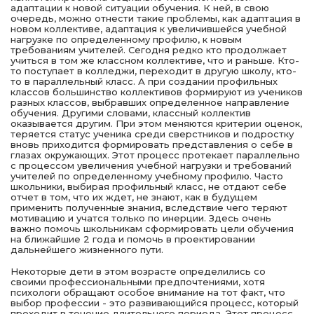
адаптации к новой ситуации обучения. К ней, в свою
очередь, можно отнести такие проблемы, как адаптация в
новом коллективе, адаптация к увеличившейся учебной
нагрузке по определенному профилю, к новым
требованиям учителей. Сегодня редко кто продолжает
учиться в том же классном коллективе, что и раньше. Кто-
то поступает в колледжи, переходит в другую школу, кто-
то в параллельный класс. А при создании профильных
классов большинство коллективов формируют из учеников
разных классов, выбравших определенное направление
обучения. Другими словами, классный коллектив
оказывается другим. При этом меняются критерии оценок,
теряется статус ученика среди сверстников и подростку
вновь приходится формировать представления о себе в
глазах окружающих. Этот процесс протекает параллельно
с процессом увеличения учебной нагрузки и требований
учителей по определенному учебному профилю. Часто
школьники, выбирая профильный класс, не отдают себе
отчет в том, что их ждет, не знают, как в будущем
применить полученные знания, вследствие чего теряют
мотивацию и учатся только по инерции. Здесь очень
важно помочь школьникам сформировать цели обучения
на ближайшие 2 года и помочь в проектировании
дальнейшего жизненного пути.
Некоторые дети в этом возрасте определились со
своими профессиональными предпочтениями, хотя
психологи обращают особое внимание на тот факт, что
выбор профессии - это развивающийся процесс, который
проходит в течение длительного периода. Этот процесс