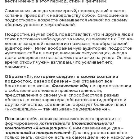
вести именно в этот период, стихи и фантазии.
Самоанализ, иногда чрезмерный, переходящий в само­
копание, приводит к недовольству собой. Самооценка в
подростковом возрасте оказывается
низкой
по своему
об­щему уровню и
неустойчивой.
Подростки, изучая себя, представляют, что и другие люди
тоже постоянно наблюдают за ними, оценивают их. Это яв­
ление в западной психологии называют «воображаемой
ауди­торией». Имея воображаемую аудиторию, подросток
чувствует себя в центре внимания окружающих, иногда
даже совер­шенно незнакомых прохожих на улице. Он все
время открыт чужим взглядам, что усиливает его
ранимость.
Образы «Я», которые создает в своем сознании
подрос­ток, разнообразны
– они отражают все
богатство его жизни.
Физическое «Я»,
т.е. представления
о собственной внешней привлекательности,
представления о своем уме, способно­стях в разных
областях, о силе характера, общительности, доброте и
других качествах, соединяясь, образует большой пласт
«Я-концепции» — так называемое
реальное «Я».
Познание себя, своих различных качеств приводит к
формированию
когнитивного (познавательного)
компонен­та «Я-концепции»
. С ним связаны еще два –
оценочный и поведенческий
. Для подростка важно не
только знать, ка­кой он есть на самом деле, но и насколько