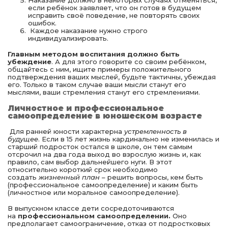
Наказание должно в некоторых случаях отменяться,
если ребёнок заявляет, что он готов в будущем
исправить своё поведение, не повторять своих
ошибок.
Каждое наказание нужно строго
индивидуализировать.
Главным методом воспитания должно быть
убеждение
. А для этого говорите со своим ребёнком,
общайтесь с ним, ищите примеры положительного
подтверждения ваших мыслей, будьте тактичны, убеждая
его. Только в таком случае ваши мысли станут его
мыслями, ваши стремления станут его стремлениями.
Личностное и профессиональное
самоопределение
в юношеском возрасте
Для ранней юности характерна
устремленность в
будущее
. Если в 15 лет жизнь кардинально не изменилась и
старший подросток остался в школе, он тем самым
отсрочил на два года выход во взрослую жизнь и, как
правило, сам выбор дальнейшего нуги. В этот
относительно короткий срок необходимо
создать
жизненный план
– решить вопросы, кем быть
(профессиональное самоопределение) и каким быть
(личностное или моральное самоопределение).
В выпускном классе дети сосредоточиваются
на
профессиональном самоопределении.
Оно
предполагает самоограничение, отказ от подростковых