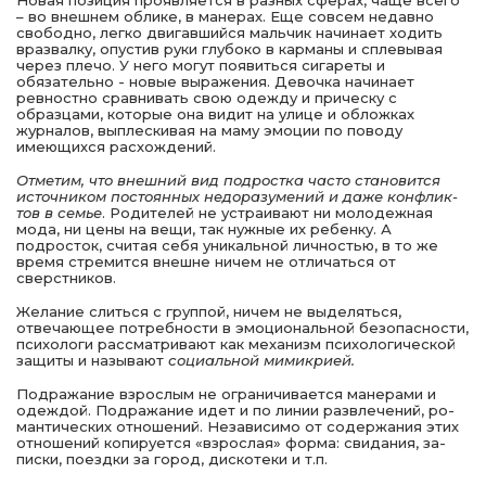
Новая позиция проявляется в разных сферах, чаще все­го
– во внешнем облике, в манерах. Еще совсем недавно
свободно, легко двигавшийся мальчик начинает ходить
враз­валку, опустив руки глубоко в карманы и сплевывая
через плечо. У него могут появиться сигареты и
обязательно - новые выражения. Девочка начинает
ревностно сравнивать свою одежду и прическу с
образцами, которые она видит на улице и обложках
журналов, выплескивая на маму эмо­ции по поводу
имеющихся расхождений.
Отметим, что внешний вид подростка часто становится
источником постоянных недоразумений и даже конфлик­
тов в семье
. Родителей не устраивают ни молодежная
мода, ни цены на вещи, так нужные их ребенку. А
подросток, считая себя уникальной личностью, в то же
время стремится внешне ничем не отличаться от
сверстников.
Желание слиться с груп­пой, ничем не выделяться,
отвечающее потребности в эмо­циональной безопасности,
психологи рассматривают как механизм психологической
защиты и называют
социаль­ной мимикрией.
Подражание взрослым не ограничивается манерами и
одеждой. Подражание идет и по линии развлечений, ро­
мантических отношений. Независимо от содержания этих
отношений копируется «взрослая» форма: свидания, за­
писки, поездки за город, дискотеки и т.п.