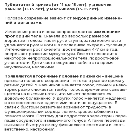
Пубертатный кризис (от 11 до 15 лет), у девочек
раньше (11-13 лет), у мальчиков (13-15 лет).
Половое созревание зависит от
эндокринных измене­
ний в организме
.
Изменение роста и веса сопровождается
изменением
пропорций тела.
Сначала до взрослых размеров
дорастают голова, кисти рук и ступни, затем конечности –
удлиня­ются руки и ноги и в последнюю очередь туловище.
Интен­сивный рост скелета, достигающий 4-7 см в год,
опере­жает развитие мускулатуры. Все это приводит к
некоторой непропорциональности тела, подростковой
угловатости. Дети часто ощущают себя в это время
неуклюжими, не­ловкими.
Появляются вторичные половые признаки
– внешние
признаки полового созревания – и тоже в разное время у
разных детей. У мальчиков меняется голос, причем у неко­
торых резко снижается тембр голоса, временами срываю­
щегося на высоких нотах, что может переживаться
доволь­но болезненно. У других голос меняется медленно,
и эти постепенные сдвиги ими почти не ощущаются. В
связи с быстрым развитием возникают трудности в
функционировании сердца, легких, кровоснабжении го­
ловного мозга. Поэтому для подростков характерны пере­
пады сосудистого и мышечного тонуса. А такие перепады
вызывают быструю смену физического состояния и, соот­
ветственно, настроения.