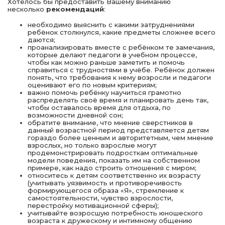
Хотелось бы предоставить Вашему вниманию
несколько
рекомендаций
:
необходимо выяснить с какими затруднениями
ребёнок столкнулся, какие предметы сложнее всего
даются;
проанализировать вместе с ребёнком те замечания,
которые делают педагоги в учебном процессе,
чтобы как можно раньше заметить и помочь
справиться с трудностями в учёбе. Ребёнок должен
понять, что требования к нему возросли и педагоги
оценивают его по новым критериям;
важно помочь ребёнку научиться грамотно
распределять своё время и планировать день так,
чтобы оставалось время для отдыха, по
возможности дневной сон;
обратите внимание, что мнение сверстников в
данный возрастной период представляется детям
гораздо более ценным и авторитетным, чем мнение
взрослых, но только взрослые могут
продемонстрировать подросткам оптимальные
модели поведения, показать им на собственном
примере, как надо строить отношения с миром;
относитесь к детям соответственно их возрасту
(учитывать уязвимость и противоречивость
формирующегося образа «Я», стремление к
самостоятельности, чувство взрослости,
перестройку мотивационной сферы);
учитывайте возросшую потребность юношеского
возраста к дружескому и интимному общению