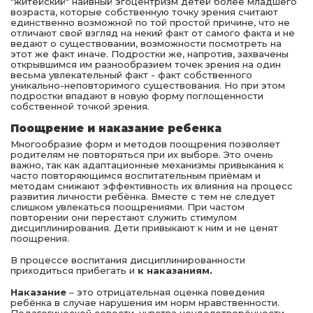
"житейский" наивный эгоцентризм детей более младшего
возраста, которые собственную точку зрения считают
единственно возможной по той простой причине, что не
отличают свой взгляд на некий факт от самого факта и не
ведают о существовании, возможности посмотреть на
этот же факт иначе. Подростки же, напротив, захвачены
открывшимся им разнообразием точек зрения на один
весьма увлекательный факт - факт собственного
уникально-неповторимого существования. Но при этом
подростки впадают в новую форму поглощенности
собственной точкой зрения.
Поощрение и наказание ребенка
Многообразие форм и методов поощрения позволяет
родителям не повторяться при их выборе. Это очень
важно, так как адаптационные механизмы привыкания к
часто повторяющимся воспитательным приёмам и
методам снижают эффективность их влияния на процесс
развития личности ребёнка. Вместе с тем не следует
слишком увлекаться поощрениями. При частом
повторении они перестают служить стимулом
дисциплинирования. Дети привыкают к ним и не ценят
поощрения.
В процессе воспитания дисциплинированности
приходиться прибегать и
к наказаниям.
Наказание
– это отрицательная оценка поведения
ребёнка в случае нарушения им норм нравственности.