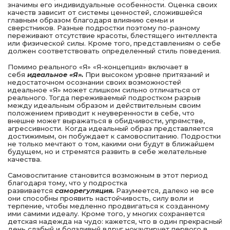
значимы его индивидуальные особенности. Оценка своих
качеств зави­сит от системы ценностей, сложившейся
главным образом благодаря влиянию семьи и
сверстников. Разные подрост­ки поэтому по-разному
переживают отсутствие красоты, блестящего интеллекта
или физической силы. Кроме того, представлениям о себе
должен соответствовать определен­ный стиль поведения.
Помимо реального «Я» «Я-концепция» включает в
себя
идеальное «Я».
При высоком уровне притязаний и
недоста­точном осознании своих возможностей
идеальное «Я» мо­жет слишком сильно отличаться от
реального. Тогда пере­живаемый подростком разрыв
между идеальным образом и действительным своим
положением приводит к неуверен­ности в себе, что
внешне может выражаться в обидчивос­ти, упрямстве,
агрессивности. Когда идеальный образ пред­ставляется
достижимым, он побуждает к самовоспитанию. Подростки
не только мечтают о том, какими они будут в ближайшем
будущем, но и стремятся развить в себе жела­тельные
качества.
Самовоспитание становится возможным в этот период
благодаря тому, что у подростка
развивается
саморегуля­ция.
Разумеется, далеко не все
они способны проявить на­стойчивость, силу воли и
терпение, чтобы медленно про­двигаться к созданному
ими самими идеалу. Кроме того, у многих сохраняется
детская надежда на чудо: кажется, что в один прекрасный
день слабый и боязливый вдруг нокау­тирует первого в