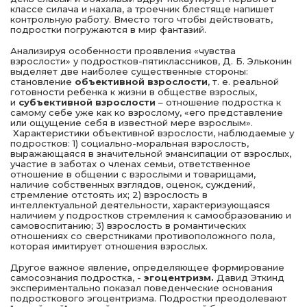
классе силача и нахала, а троечник блес­тяще напишет
контрольную работу. Вместо того чтобы дей­ствовать,
подростки погружаются в мир фантазий.
Анализируя особенности проявления «чувства
взрослости» у подростков-пятиклассников, Д. Б. Эльконин
выделяет две наиболее существенные стороны:
становление
объективной взрослости
, т. е. реальной
готовности ребенка к жизни в обществе взрослых,
и
субъективной взрослости
– отношение подростка к
самому себе уже как ко взрослому, «его представление
или ощущение себя в известной мере взрослым».
Характеристики объективной взрослости, наблюдаемые у
подростков: 1) социально-моральная взрослость,
выражающаяся в значительной эмансипации от взрослых,
участие в заботах о членах семьи, ответственное
отношение в общении с взрослыми и товарищами,
наличие собственных взглядов, оценок, суждений,
стремление отстоять их; 2) взрослость в
интеллектуальной деятельности, характеризующаяся
наличием у подростков стремления к самообразованию и
самовоспитанию; 3) взрослость в романтических
отношениях со сверстниками противоположного пола,
которая имитирует отношения взрослых.
Другое важное явление, определяющее формирование
самосознания подростка, -
эгоцентризм.
Давид Эткинд
экспериментально показал поведенческие основания
подросткового эгоцентризма. Подростки преодолевают