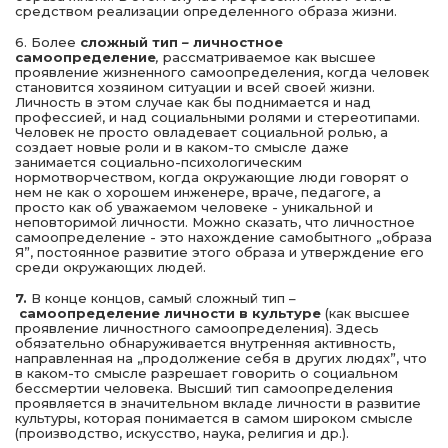
средством реализации определенного образа жизни.
6. Более
сложный тип
–
личностное
самоопределение
,
рассматриваемое как высшее
проявление жизненного самоопределения, когда человек
становится хозяином ситуации и всей своей жизни.
Личность в этом случае как бы поднимается и над
профессией, и над социальными ролями и стереотипами.
Человек не просто овладевает социальной ролью, а
создает новые роли и в каком-то смысле даже
занимается социально-психологическим
нормотворчеством, когда окружающие люди говорят о
нем не как о хорошем инженере, враче, педагоге, а
просто как об уважаемом человеке - уникальной и
неповторимой личности. Можно сказать, что личностное
самоопределение - это нахождение самобытного „образа
Я”, постоянное развитие этого образа и утверждение его
среди окружающих людей.
7.
В конце концов, самый сложный тип –
самоопределение личности в культуре
(как высшее
проявление личностного самоопределения). Здесь
обязательно обнаруживается внутренняя активность,
направленная на „продолжение себя в других людях”, что
в каком-то смысле разрешает говорить о социальном
бессмертии человека. Высший тип самоопределения
проявляется в значительном вкладе личности в развитие
культуры, которая понимается в самом широком смысле
(производство, искусство, наука, религия и др.).