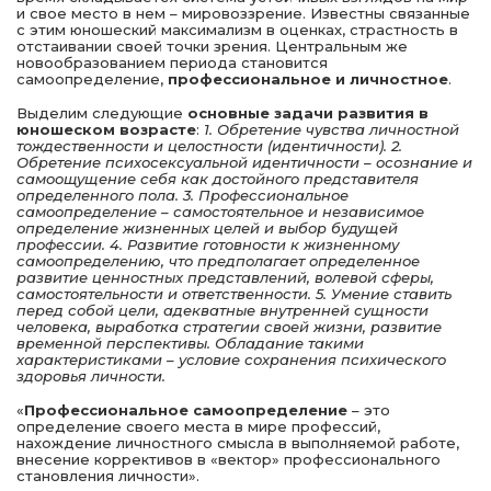
и свое место в нем – мировоззрение. Известны связанные
с этим юношеский максимализм в оценках, страстность в
отстаивании своей точки зрения. Центральным же
новообразованием периода становится
самоопределение,
профессиональное и личностное
.
Выделим следующие
основные задачи развития в
юношеском возрасте
:
1. Обретение чувства личностной
тождественности и целостности (идентичности). 2.
Обретение психосексуальной идентичности – осозна­ние и
самоощущение себя как достойного представителя
определенного пола. 3. Профессиональное
самоопределение – самостоятель­ное и независимое
определение жизненных целей и выбор будущей
профессии. 4. Развитие готовности к жизненному
самоопределению, что предполагает определенное
развитие ценност­ных представлений, волевой сферы,
самостоятельности и ответственности. 5. Умение ста­вить
перед собой цели, адекватные внутренней сущ­ности
человека, выработка стратегии своей жизни, развитие
временной перспективы. Обладание такими
характеристиками – условие сохранения психического
здоровья личности.
«
Профессиональное самоопределение
– это
определение своего места в мире профессий,
нахождение личностного смысла в выполняемой работе,
внесение коррективов в «вектор» профессионального
становления личности».