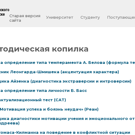
еского
ске
Старая версия
Университет
Студенту
Поступающе
сайта
тодическая копилка
на определение типа темперамента А. Белова (формула т
ник Леонгарда-Шмишека (акцентуация характера)
ика Айзенка (диагностика экстраверсии и интроверсии)
на определение типа личности Б. Басс
ктуализационный тест (САТ)
«Мотивация успеха и боязнь неудач» (Реан)
ика диагностики мотивации учения и эмоционального о
ндреева)
Томаса-Килманна на поведение в конфликтной ситуации