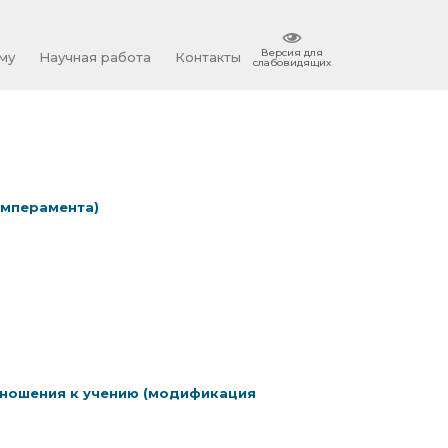
Версия для
му
Научная работа
Контакты
слабовидящих
емперамента)
тношения к учению (модификация