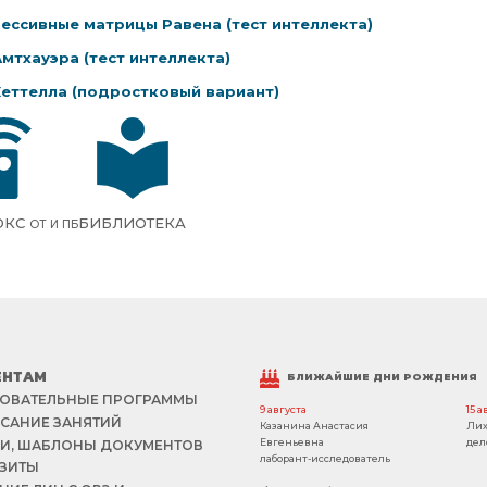
ессивные матрицы Равена (тест интеллекта)
Амтхауэра (тест интеллекта)
Кеттелла (подростковый вариант)
ОКС
БИБЛИОТЕКА
ОТ И ПБ
ЕНТАМ
БЛИЖАЙШИЕ ДНИ РОЖДЕНИЯ
ОВАТЕЛЬНЫЕ ПРОГРАММЫ
9 августа
15 а
САНИЕ ЗАНЯТИЙ
Казанина Анастасия
Лих
Евгеньевна
дел
И, ШАБЛОНЫ ДОКУМЕНТОВ
лаборант-исследователь
ЗИТЫ