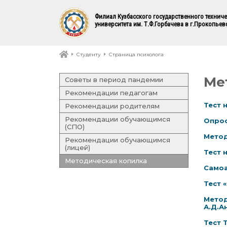
Филиал Кузбасского государственного технич
университета им. Т.Ф.Горбачева в г.Прокопьев
Студенту
Страница психолога
Ме
Советы в период пандемии
Рекомендации педагогам
Тест 
Рекомендации родителям
Рекомендации обучающимся
Опрос
(СПО)
Метод
Рекомендации обучающимся
(лицей)
Тест 
Методическая копилка
Самоа
Тест 
Метод
А.Д.А
Тест 