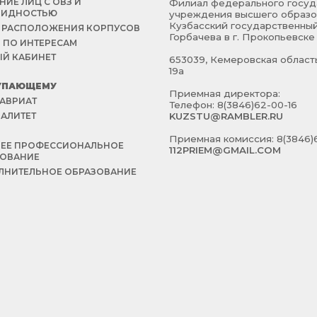
НИЕ ЛИЦ С ОВЗ И
Филиал федерального госуд
ЛИДНОСТЬЮ
учреждения высшего образо
Кузбасский государственный
 РАСПОЛОЖЕНИЯ КОРПУСОВ
Горбачева в г. Прокопьевске
 ПО ИНТЕРЕСАМ
Й КАБИНЕТ
653039, Кемеровская область 
19а
УПАЮЩЕМУ
Приемная директора:
АВРИАТ
Телефон: 8(3846)62-00-16
АЛИТЕТ
KUZSTU@RAMBLER.RU
Й
Приемная комиссия: 8(3846)6
НЕЕ ПРОФЕССИОНАЛЬНОЕ
112PRIEM@GMAIL.COM
ЗОВАНИЕ
НИТЕЛЬНОЕ ОБРАЗОВАНИЕ