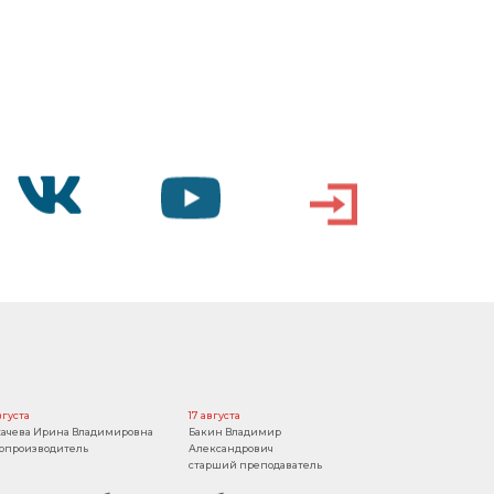
VK
YOUTUBE
ВХОД
вгуста
17 августа
ачева Ирина Владимировна
Бакин Владимир
опроизводитель
Александрович
старший преподаватель