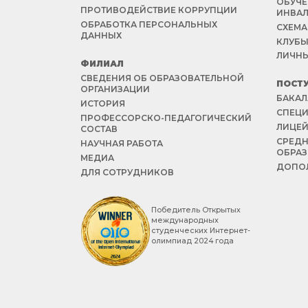
ОБУЧЕ
ПРОТИВОДЕЙСТВИЕ КОРРУПЦИИ
ИНВА
ОБРАБОТКА ПЕРСОНАЛЬНЫХ
СХЕМА
ДАННЫХ
КЛУБЫ
ЛИЧНЫ
ФИЛИАЛ
СВЕДЕНИЯ ОБ ОБРАЗОВАТЕЛЬНОЙ
ПОСТ
ОРГАНИЗАЦИИ
БАКАЛ
ИСТОРИЯ
СПЕЦИ
ПРОФЕССОРСКО-ПЕДАГОГИЧЕСКИЙ
ЛИЦЕ
СОСТАВ
СРЕД
НАУЧНАЯ РАБОТА
ОБРА
МЕДИА
ДОПОЛ
ДЛЯ СОТРУДНИКОВ
Победитель Открытых
международных
студенческих Интернет-
олимпиад 2024 года