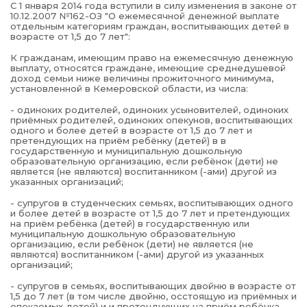
С 1 января 2014 года вступили в силу изменения в законе от
10.12.2007 №162-ОЗ "О ежемесячной денежной выплате
отдельным категориям граждан, воспитывающих детей в
возрасте от 1,5 до 7 лет":
К гражданам, имеющим право на ежемесячную денежную
выплату, относятся граждане, имеющие среднедушевой
доход семьи ниже величины прожиточного минимума,
установленной в Кемеровской области, из числа:
- одиноких родителей, одиноких усыновителей, одиноких
приёмных родителей, одиноких опекунов, воспитывающих
одного и более детей в возрасте от 1,5 до 7 лет и
претендующих на приём ребёнку (детей) в в
государственную и муниципальную дошкольную
образовательную организацию, если ребёнок (дети) не
является (не являются) воспитанником (-ами) другой из
указанных организаций;
- супругов в студенческих семьях, воспитывающих одного
и более детей в возрасте от 1,5 до 7 лет и претендующих
на приём ребёнка (детей) в государственную или
муниципальную дошкольную образовательную
организацию, если ребёнок (дети) не является (не
являются) воспитанником (-ами) другой из указанных
организаций;
- супругов в семьях, воспитывающих двойню в возрасте от
1,5 до 7 лет (в том числе двойню, осстоящую из приёмных и
опекаемых детей) и и претендующих на приём ребёнка