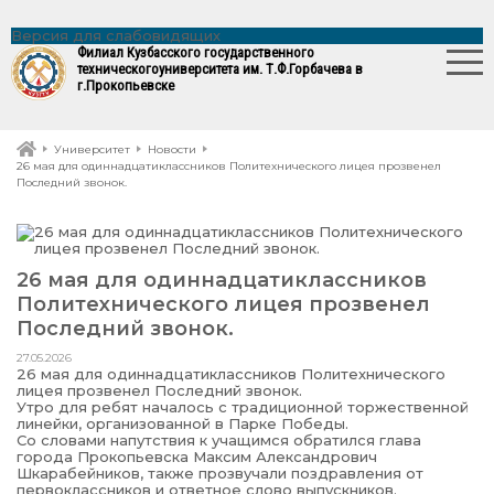
Версия для слабовидящих
Филиал Кузбасского государственного
технического
университета им. Т.Ф.Горбачева в
г.Прокопьевске
Университет
Новости
26 мая для одиннадцатиклаccников Политехнического лицея прозвенел
Последний звонок.
26 мая для одиннадцатиклаccников
Политехнического лицея прозвенел
Последний звонок.
27.05.2026
26 мая для одиннадцатиклаccников Политехнического
лицея прозвенел Последний звонок.
Утро для ребят началось с традиционной торжественной
линейки, организованной в Парке Победы.
Со словами напутствия к учащимся обратился глава
города Прокопьевска Максим Александрович
Шкарабейников, также прозвучали поздравления от
первоклассников и ответное слово выпускников.