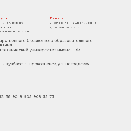
вгуста
15 августа
анина Анастасия
Лихачева Ирина Владимировна
еньевна
делопроизводитель
орант-исследователь
арственного бюджетного образовательного
вания
 технический университет имени Т. Ф.
- Кузбасс, г. Прокопьевск, ул. Ноградская,
2-36-90, 8-905-909-53-73