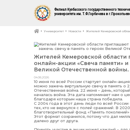
Филиал Кузбасского государственного технич
университета им. Т.Ф.Горбачева в г.Прокопьев
Университет
Новости
Жителей Кемеровской облас
Жителей Кемеровской области 
онлайн-акции «Свеча памяти» и 
Великой Отечественной войны.
04.06.2026
10 июня по всей России стартует онлайн-акция
можно зажечь виртуальную свечу в память о 2
Отечественная война. 22 июня – день, который
началась война. Эта дата напоминает нам о це
благодаря которым наша страна победила.
С 2004 года в этот день люди по всей России
тех, кто не вернулся с полей сражений. В 202
благотворительный фонд «Память поколений»
Этот формат сохранился, потому что дал мил
далеко друг от друга.
Принять участие в акции может каждый – для 