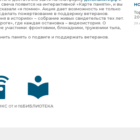
 свеча появится на интерактивной «Карте памяти», и вы
Н
сказали «я помню». Акция дает возможность не только
То
 сделать пожертвование в поддержку ветеранов.
20
ня в историях» – собрание живых свидетельств тех лет.
роге», где каждая остановка – видеоистория. О
29 
 участники: фронтовики, блокадники, труженики тыла,
нить память о подвиге и поддержать ветеранов.
ОКС
БИБЛИОТЕКА
ОТ И ПБ