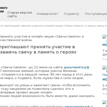
еского
ске
Старая версия
Университет
Студенту
Поступающе
сайта
ти приглашают принять участие в онлайн-акции «Свеча памяти» и зажечь свечу в
Н
приглашают принять участие в
7 
зажечь свечу в память о героях
ди
7 и
 «Свеча памяти»: до 22 июня на сайте
деньпамяти.рф
7 миллионах жизней, которые унесла Великая
 отзывается в каждой семье. 85 лет назад в этот день
не мира, о подвиге, боли, мужестве и силе людей,
Н
 выходят на улицы и зажигают свечи, чтобы вспомнить
2 
0 году пандемия не позволила сделать это и
ит
 впервые провел акцию онлайн.
3 и
лионам людей возможность быть вместе, даже находясь
этого достаточно зайти на платформу
деньпамяти.рф
и