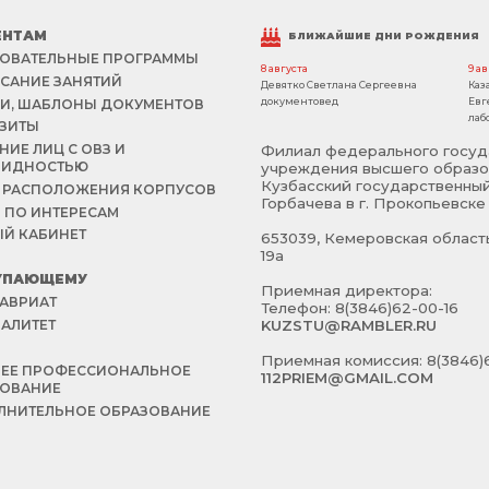
ЕНТАМ
БЛИЖАЙШИЕ ДНИ РОЖДЕНИЯ
ОВАТЕЛЬНЫЕ ПРОГРАММЫ
8 августа
9 а
САНИЕ ЗАНЯТИЙ
Девятко Светлана Сергеевна
Каз
документовед
Евг
И, ШАБЛОНЫ ДОКУМЕНТОВ
лаб
ЗИТЫ
НИЕ ЛИЦ С ОВЗ И
Филиал федерального госуд
ЛИДНОСТЬЮ
учреждения высшего образо
Кузбасский государственный
 РАСПОЛОЖЕНИЯ КОРПУСОВ
Горбачева в г. Прокопьевске
 ПО ИНТЕРЕСАМ
Й КАБИНЕТ
653039, Кемеровская область 
19а
УПАЮЩЕМУ
Приемная директора:
АВРИАТ
Телефон: 8(3846)62-00-16
АЛИТЕТ
KUZSTU@RAMBLER.RU
Й
Приемная комиссия: 8(3846)6
НЕЕ ПРОФЕССИОНАЛЬНОЕ
112PRIEM@GMAIL.COM
ЗОВАНИЕ
НИТЕЛЬНОЕ ОБРАЗОВАНИЕ