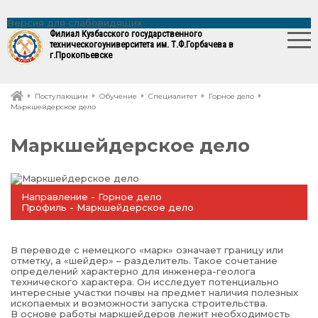
Версия для слабовидящих
Филиал Кузбасского государственного
технического
университета им. Т.Ф.Горбачева в
г.Прокопьевске
Поступающим
Обучение
Специалитет
Горное дело
Маркшейдерское дело
Маркшейдерское дело
Направление - Горное дело
Профиль - Маркшейдерское дело
В переводе с немецкого «марк» означает границу или
отметку, а «шейдер» – разделитель. Такое сочетание
определений характерно для инженера-геолога
технического характера. Он исследует потенциально
интересные участки почвы на предмет наличия полезных
ископаемых и возможности запуска строительства.
В основе работы маркшейдеров лежит необходимость