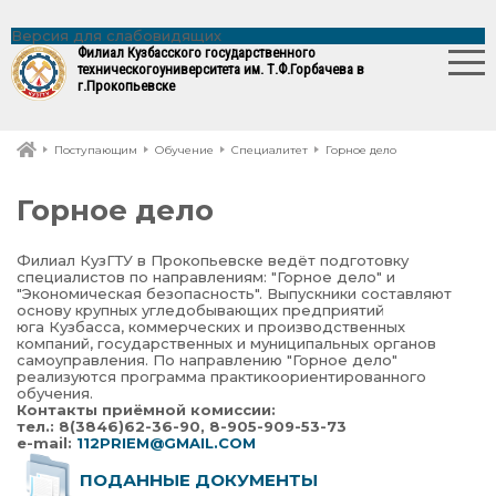
Версия для слабовидящих
Филиал Кузбасского государственного
технического
университета им. Т.Ф.Горбачева в
г.Прокопьевске
Поступающим
Обучение
Специалитет
Горное дело
Горное дело
Филиал КузГТУ в Прокопьевске ведёт подготовку
специалистов по направлениям: "Горное дело" и
"Экономическая безопасность". Выпускники составляют
основу крупных угледобывающих предприятий
юга Кузбасса, коммерческих и производственных
компаний, государственных и муниципальных органов
самоуправления. По направлению "Горное дело"
реализуются программа практикоориентированного
обучения.
Контакты приёмной комиссии:
тел.: 8(3846)62-36-90, 8-905-909-53-73
e-mail:
112PRIEM@GMAIL.COM
ПОДАННЫЕ ДОКУМЕНТЫ