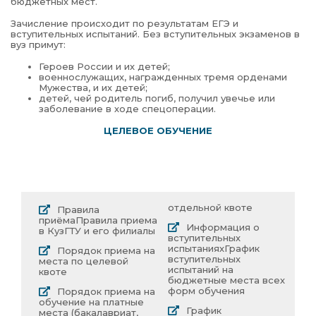
бюджетных мест.
Зачисление происходит по результатам ЕГЭ и
вступительных испытаний. Без вступительных экзаменов в
вуз примут:
Героев России и их детей;
военнослужащих, награжденных тремя орденами
Мужества, и их детей;
детей, чей родитель погиб, получил увечье или
заболевание в ходе спецоперации.
ЦЕЛЕВОЕ ОБУЧЕНИЕ
отдельной квоте
Правила
приёма
Правила приема
Информация о
в КузГТУ и его филиалы
вступительных
испытаниях
График
Порядок приема на
вступительных
места по целевой
испытаний на
квоте
бюджетные места всех
форм обучения
Порядок приема на
обучение на платные
График
места (бакалавриат,