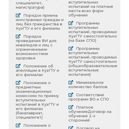
вступительных
специалитет,
испытаний на платные
магистратура)
места всех форм
обучения
Порядок приема
иностранных граждан и
Программы
лиц без гражданства в
вступительных
КузГТУ и его филиалы
испытаний, проводимых
КузГТУ самостоятельно
Порядок
(на базе СПО)
проведения ВИ для
инвалидов и лиц с
Программы
ограниченными
вступительных
возможностями
испытаний, проводимых
здоровья
КузГТУ самостоятельно
(общеобразовательные
Положение об
вступительные
апелляции в КузГТУ и
испытания)
его филиалах
Минимальное
Положение о
количество баллов
предметных
экзаменационных
Соответствие
комиссиях по приему
программ ВО и СПО
вступительных
испытаний в КузГТУ и
Платное
его филиалах
обучение
Договор на
(бакалавриат,
обучение 2-х
специалитет)
сторонний
Положение о
Договор на