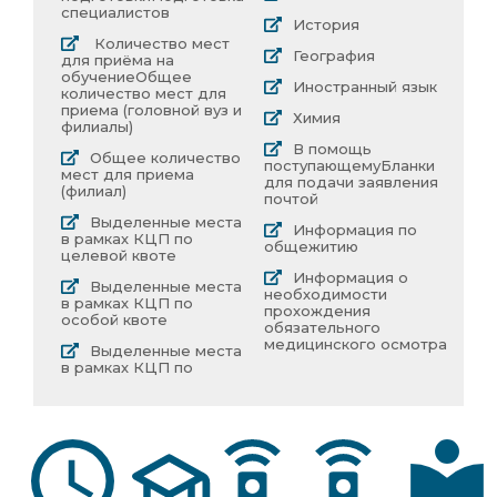
специалистов
История
Количество мест
География
для приёма на
обучение
Общее
Иностранный язык
количество мест для
приема (головной вуз и
Химия
филиалы)
В помощь
Общее количество
поступающему
Бланки
мест для приема
для подачи заявления
(филиал)
почтой
Выделенные места
Информация по
в рамках КЦП по
общежитию
целевой квоте
Информация о
Выделенные места
необходимости
в рамках КЦП по
прохождения
особой квоте
обязательного
медицинского осмотра
Выделенные места
в рамках КЦП по