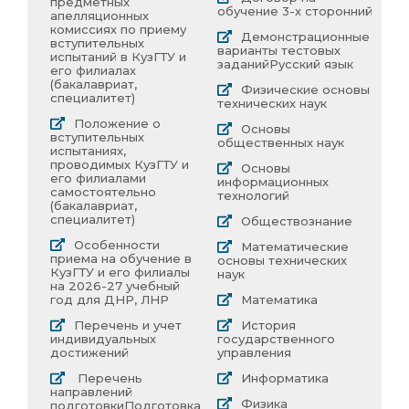
предметных
обучение 3-х сторонний
апелляционных
комиссиях по приему
Демонстрационные
вступительных
варианты тестовых
испытаний в КузГТУ и
заданий
Русский язык
его филиалах
(бакалавриат,
Физические основы
специалитет)
технических наук
Положение о
Основы
вступительных
общественных наук
испытаниях,
проводимых КузГТУ и
Основы
его филиалами
информационных
самостоятельно
технологий
(бакалавриат,
специалитет)
Обществознание
Особенности
Математические
приема на обучение в
основы технических
КузГТУ и его филиалы
наук
на 2026-27 учебный
год для ДНР, ЛНР
Математика
Перечень и учет
История
индивидуальных
государственного
достижений
управления
Перечень
Информатика
направлений
Физика
подготовки
Подготовка