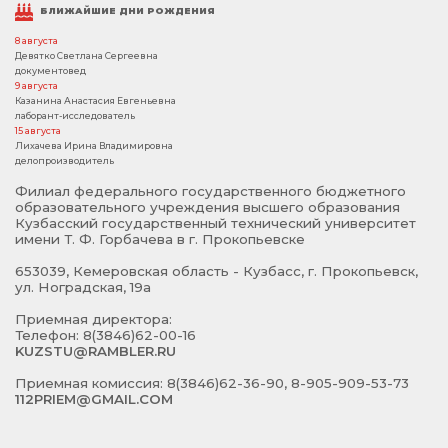
БЛИЖАЙШИЕ ДНИ РОЖДЕНИЯ
8 августа
Девятко Светлана Сергеевна
документовед
9 августа
Казанина Анастасия Евгеньевна
лаборант-исследователь
15 августа
Лихачева Ирина Владимировна
делопроизводитель
Филиал федерального государственного бюджетного
образовательного учреждения высшего образования
Кузбасский государственный технический университет
имени Т. Ф. Горбачева в г. Прокопьевске
653039, Кемеровская область - Кузбасс, г. Прокопьевск,
ул. Ноградская, 19а
Приемная директора:
Телефон: 8(3846)62-00-16
KUZSTU@RAMBLER.RU
Приемная комиссия: 8(3846)62-36-90, 8-905-909-53-73
112PRIEM@GMAIL.COM