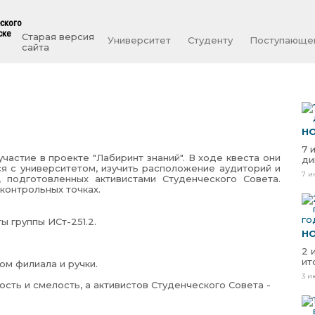
еского
ске
Старая версия
Университет
Студенту
Поступающе
сайта
Н
7 
частие в проекте "Лабиринт знаний". В ходе квеста они
ди
я с университетом, изучить расположение аудиторий и
7 и
, подготовленных активистами Студенческого Совета.
контрольных точках.
 группы ИСт-251.2.
Н
2 
ит
ом филиала и ручки.
3 и
ость и смелость, а активистов Студенческого Совета -