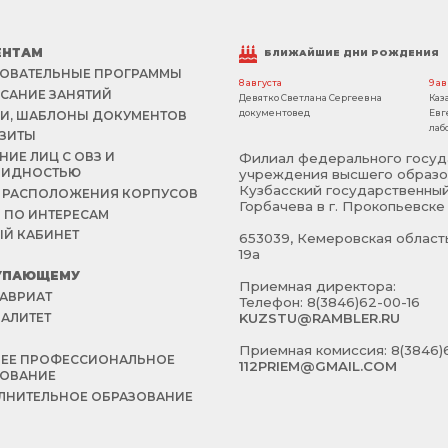
ЕНТАМ
БЛИЖАЙШИЕ ДНИ РОЖДЕНИЯ
ОВАТЕЛЬНЫЕ ПРОГРАММЫ
8 августа
9 а
САНИЕ ЗАНЯТИЙ
Девятко Светлана Сергеевна
Каз
документовед
Евг
И, ШАБЛОНЫ ДОКУМЕНТОВ
лаб
ЗИТЫ
НИЕ ЛИЦ С ОВЗ И
Филиал федерального госуд
ЛИДНОСТЬЮ
учреждения высшего образо
Кузбасский государственный
 РАСПОЛОЖЕНИЯ КОРПУСОВ
Горбачева в г. Прокопьевске
 ПО ИНТЕРЕСАМ
Й КАБИНЕТ
653039, Кемеровская область 
19а
УПАЮЩЕМУ
Приемная директора:
АВРИАТ
Телефон: 8(3846)62-00-16
АЛИТЕТ
KUZSTU@RAMBLER.RU
Й
Приемная комиссия: 8(3846)6
НЕЕ ПРОФЕССИОНАЛЬНОЕ
112PRIEM@GMAIL.COM
ЗОВАНИЕ
НИТЕЛЬНОЕ ОБРАЗОВАНИЕ