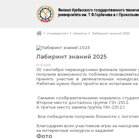
Филиал Кузбасского государственного технич
университета им. Т.Ф.Горбачева в г.Прокопьев
Университет
Новости
Лабиринт знаний 2025
Лабиринт знаний 2025
01.10.2025
30 сентября первокурсники филиала приняли у
получили возможность поближе познакомитьс
принять участие в увлекательных конкурсах
Ребятам нужно было пройти все испытания на 
Самыми сообразительными оказались студенты
Второе место досталось группе ГЭт-251.2.
А третье место заняла группа ТАт-251.2.1.
Все победители получили блокноты с логотип
Благодарим всех участников игры за находчив
за интересные конкурсы и задания!
Фото