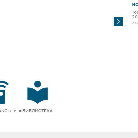
Н
То
20
29 
ОКС
БИБЛИОТЕКА
ОТ И ПБ