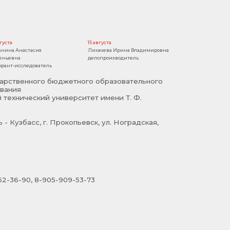
вгуста
15 августа
анина Анастасия
Лихачева Ирина Владимировна
еньевна
делопроизводитель
орант-исследователь
арственного бюджетного образовательного
вания
 технический университет имени Т. Ф.
- Кузбасс, г. Прокопьевск, ул. Ноградская,
2-36-90, 8-905-909-53-73