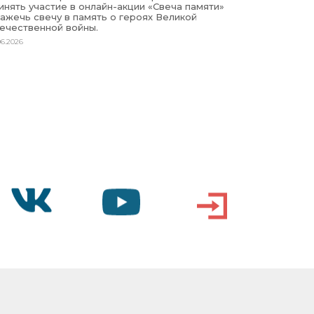
инять участие в онлайн-акции «Свеча памяти»
зажечь свечу в память о героях Великой
ечественной войны.
06.2026
VK
YOUTUBE
ВХОД