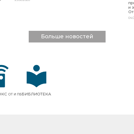
пр
и 
От
04.
Больше новостей
ОКС
БИБЛИОТЕКА
ОТ И ПБ