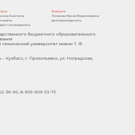
вгуста
15 августа
анина Анастасия
Лихачева Ирина Владимировна
еньевна
делопроизводитель
орант-исследователь
арственного бюджетного образовательного
вания
 технический университет имени Т. Ф.
- Кузбасс, г. Прокопьевск, ул. Ноградская,
2-36-90, 8-905-909-53-73