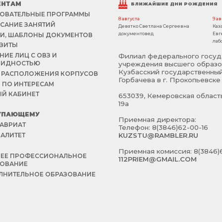
ЕНТАМ
БЛИЖАЙШИЕ ДНИ РОЖДЕНИЯ
ОВАТЕЛЬНЫЕ ПРОГРАММЫ
8 августа
9 а
САНИЕ ЗАНЯТИЙ
Девятко Светлана Сергеевна
Каз
документовед
Евг
И, ШАБЛОНЫ ДОКУМЕНТОВ
лаб
ЗИТЫ
НИЕ ЛИЦ С ОВЗ И
Филиал федерального госуд
ЛИДНОСТЬЮ
учреждения высшего образо
Кузбасский государственный
 РАСПОЛОЖЕНИЯ КОРПУСОВ
Горбачева в г. Прокопьевске
 ПО ИНТЕРЕСАМ
Й КАБИНЕТ
653039, Кемеровская область 
19а
УПАЮЩЕМУ
Приемная директора:
АВРИАТ
Телефон: 8(3846)62-00-16
АЛИТЕТ
KUZSTU@RAMBLER.RU
Й
Приемная комиссия: 8(3846)6
НЕЕ ПРОФЕССИОНАЛЬНОЕ
112PRIEM@GMAIL.COM
ЗОВАНИЕ
НИТЕЛЬНОЕ ОБРАЗОВАНИЕ